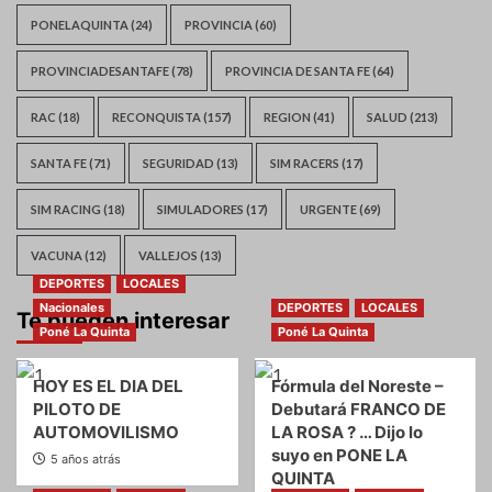
PONELAQUINTA
(24)
PROVINCIA
(60)
PROVINCIADESANTAFE
(78)
PROVINCIA DE SANTA FE
(64)
RAC
(18)
RECONQUISTA
(157)
REGION
(41)
SALUD
(213)
SANTA FE
(71)
SEGURIDAD
(13)
SIM RACERS
(17)
SIM RACING
(18)
SIMULADORES
(17)
URGENTE
(69)
VACUNA
(12)
VALLEJOS
(13)
DEPORTES
LOCALES
Nacionales
DEPORTES
LOCALES
Te pueden interesar
Poné La Quinta
Poné La Quinta
HOY ES EL DIA DEL
Fórmula del Noreste –
PILOTO DE
Debutará FRANCO DE
AUTOMOVILISMO
LA ROSA ? … Dijo lo
suyo en PONE LA
5 años atrás
QUINTA