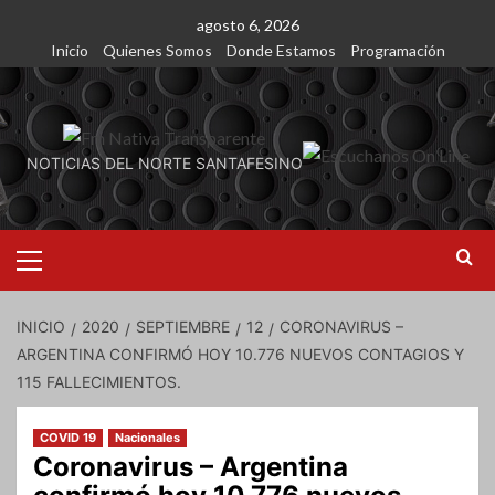
Saltar
agosto 6, 2026
al
Inicio
Quienes Somos
Donde Estamos
Programación
contenido
NOTICIAS DEL NORTE SANTAFESINO
Menú
primario
INICIO
2020
SEPTIEMBRE
12
CORONAVIRUS –
ARGENTINA CONFIRMÓ HOY 10.776 NUEVOS CONTAGIOS Y
115 FALLECIMIENTOS.
COVID 19
Nacionales
Coronavirus – Argentina