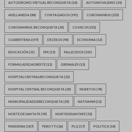
AUTODROMO VIRTUAL RECONQUISTA
(14)
AUTOMOVILISMO
(25)
AVELLANEDA
(88)
CONTAGIADOS
(191)
CORONAVIRUS
(235)
CORONAVIRUS. RECONQUISTA
(20)
COVID 19
(252)
CUARENTENA
(197)
DECESOS
(90)
ECONOMIA
(12)
EDUCACIÓN
(21)
EPE
(13)
FALLECIDOS
(101)
FORMULADELNORESTE
(12)
GREMIALES
(12)
HOSPITALCENTRALRECONQUISTA
(22)
HOSPITAL CENTRAL RECONQUISTA
(20)
MUERTOS
(74)
MUNICIPALIDADDERECONQUISTA
(29)
NATIVA969
(12)
NORTE DE SANTA FE
(59)
NORTEDESANTAFE
(52)
PANDEMIA
(187)
PEROTTI
(26)
PLQ
(17)
POLITICA
(18)