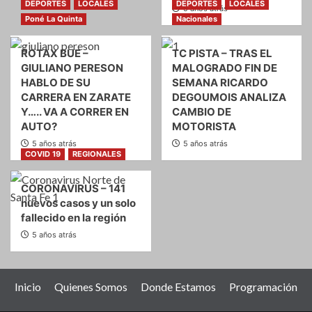
DEPORTES
LOCALES
DEPORTES
LOCALES
5 años atrás
Poné La Quinta
Nacionales
ROTAX BUE –
TC PISTA – TRAS EL
GIULIANO PERESON
MALOGRADO FIN DE
HABLO DE SU
SEMANA RICARDO
CARRERA EN ZARATE
DEGOUMOIS ANALIZA
Y….. VA A CORRER EN
CAMBIO DE
AUTO?
MOTORISTA
5 años atrás
5 años atrás
COVID 19
REGIONALES
CORONAVIRUS – 141
nuevos casos y un solo
fallecido en la región
5 años atrás
Inicio
Quienes Somos
Donde Estamos
Programación