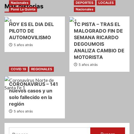
Nacionales
DEPORTES
LOCALES
Más historias
Poné La Quinta
Nacionales
HOY ES EL DIA DEL
TC PISTA – TRAS EL
PILOTO DE
MALOGRADO FIN DE
AUTOMOVILISMO
SEMANA RICARDO
DEGOUMOIS
5 años atrás
ANALIZA CAMBIO DE
MOTORISTA
5 años atrás
COVID 19
REGIONALES
CORONAVIRUS – 141
nuevos casos y un
solo fallecido en la
región
5 años atrás
Buscar: