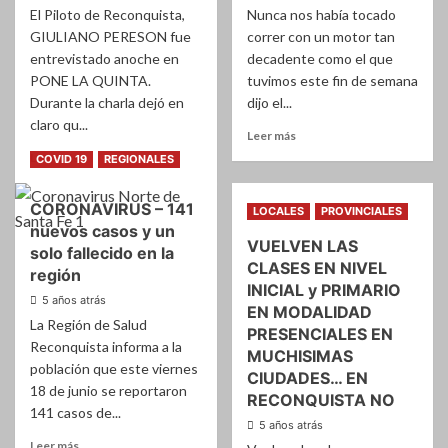
ROSA
El Piloto de Reconquista,
Nunca nos había tocado
?
GIULIANO PERESON fue
correr con un motor tan
…
entrevistado anoche en
decadente como el que
Dijo
PONE LA QUINTA.
tuvimos este fin de semana
lo
Durante la charla dejó en
dijo el...
suyo
claro qu...
en
Leer
Leer más
PONE
más
Leer
Leer más
COVID 19
REGIONALES
LA
sobre
más
QUINTA
TC
sobre
CORONAVIRUS – 141
PISTA
ROTAX
LOCALES
PROVINCIALES
–
nuevos casos y un
BUE
VUELVEN LAS
TRAS
–
solo fallecido en la
CLASES EN NIVEL
EL
GIULIANO
región
MALOGRADO
PERESON
INICIAL y PRIMARIO
5 años atrás
FIN
HABLO
EN MODALIDAD
DE
La Región de Salud
DE
PRESENCIALES EN
SEMANA
SU
Reconquista informa a la
MUCHISIMAS
RICARDO
CARRERA
población que este viernes
CIUDADES… EN
DEGOUMOIS
EN
18 de junio se reportaron
RECONQUISTA NO
ANALIZA
ZARATE
141 casos de...
CAMBIO
Y…..
5 años atrás
DE
VA
Leer
Leer más