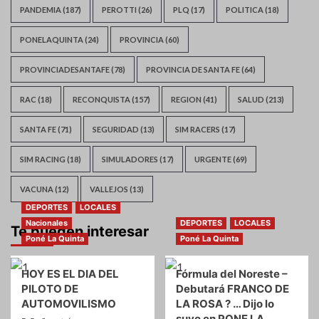
PANDEMIA
(187)
PEROTTI
(26)
PLQ
(17)
POLITICA
(18)
PONELAQUINTA
(24)
PROVINCIA
(60)
PROVINCIADESANTAFE
(78)
PROVINCIA DE SANTA FE
(64)
RAC
(18)
RECONQUISTA
(157)
REGION
(41)
SALUD
(213)
SANTA FE
(71)
SEGURIDAD
(13)
SIM RACERS
(17)
SIM RACING
(18)
SIMULADORES
(17)
URGENTE
(69)
VACUNA
(12)
VALLEJOS
(13)
DEPORTES
LOCALES
Nacionales
DEPORTES
LOCALES
Te pueden interesar
Poné La Quinta
Poné La Quinta
HOY ES EL DIA DEL
Fórmula del Noreste –
PILOTO DE
Debutará FRANCO DE
AUTOMOVILISMO
LA ROSA ? … Dijo lo
suyo en PONE LA