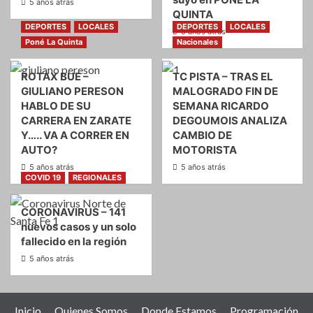
5 años atrás
QUINTA
DEPORTES
LOCALES
DEPORTES
LOCALES
5 años atrás
Poné La Quinta
Nacionales
ROTAX BUE –
TC PISTA – TRAS EL
GIULIANO PERESON
MALOGRADO FIN DE
HABLO DE SU
SEMANA RICARDO
CARRERA EN ZARATE
DEGOUMOIS ANALIZA
Y….. VA A CORRER EN
CAMBIO DE
AUTO?
MOTORISTA
5 años atrás
5 años atrás
COVID 19
REGIONALES
CORONAVIRUS – 141
nuevos casos y un solo
fallecido en la región
5 años atrás
Inicio
Quienes Somos
Donde Estamos
Programación