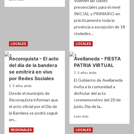
Vuelven las clases
MOTORISTA
A
más
presenciales para el nivel
CORRER
sobre
INICIAL y PRIMARIO en
EN
CORONAVIRUS
prácticamente toda la
AUTO?
–
provincia a excepción de 18
141
nuevos
ciudades...
casos
Leer
Leer más
LOCALES
y
LOCALES
más
un
sobre
solo
Reconquista – El acto
Avellaneda – FIESTA
VUELVEN
fallecido
del día de la bandera
PATRIA VIRTUAL
LAS
en
CLASES
se emitrirá en vivo
la
5 años atrás
EN
por Redes Sociales
región
El Gobierno de Avellaneda
NIVEL
5 años atrás
invita a la comunidad a
INICIAL
Desde el municipio de
disfrutar del acto
y
PRIMARIO
Reconquista informan que
conmemorativo del 20 de
EN
el acto oficial por el Día de
junio, Día de la...
MODALIDAD
la Bandera se podrá seguir
Leer
Leer más
PRESENCIALES
en...
más
EN
sobre
MUCHISIMAS
Leer
Leer más
REGIONALES
LOCALES
Avellaneda
CIUDADES…