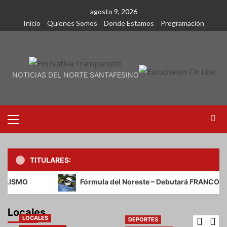
Saltar
agosto 9, 2026
al
Inicio
Quienes Somos
Donde Estamos
Programación
contenido
NOTICIAS DEL NORTE SANTAFESINO
Menú
primario
TITULARES:
DEPORTES
LOCALES
Nacionales
Poné La Quinta
ISMO
Fórmula del Noreste – Debutará FRANCO DE LA
HOY ES EL DIA DEL PILOTO DE
AUTOMOVILISMO
Locales
5 años atrás
LOCALES
DEPORTES