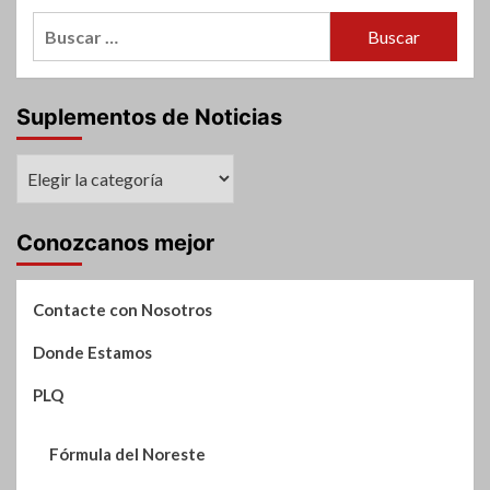
Y
entradas
!
Buscar:
MARCON
recorrieron
obras
del
Club
Suplementos de Noticias
Tigre
Suplementos
de
Noticias
Conozcanos mejor
Contacte con Nosotros
Donde Estamos
PLQ
Fórmula del Noreste