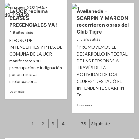
más
–
EN
sobre
FIESTA
La UCR reclama
Avellaneda –
RECONQUISTA
Reconquista
PATRIA
NO
CLASES
SCARPIN Y MARCON
–
VIRTUAL
El
PRESENCIALES YA !
recorrieron obras del
acto
Club Tigre
5 años atrás
del
5 años atrás
El FORO DE
día
INTENDENTES Y PTES. DE
“PROMOVEMOS EL
de
la
COMUNA DE LA UCR,
DESARROLLO INTEGRAL
bandera
manifestaron su
DE LAS PERSONAS A
se
preocupación e indignación
TRAVÉS DE LA
emitrirá
por una nueva
ACTIVIDAD DE LOS
en
prolongación...
CLUBES”, DESTACÓ EL
vivo
INTENDENTE SCARPIN
por
Leer
Leer más
Redes
En...
más
Sociales
sobre
Leer
Leer más
La
más
UCR
sobre
reclama
Paginación
Avellaneda
1
2
3
4
…
78
Siguiente
CLASES
–
de
PRESENCIALES
SCARPIN
YA