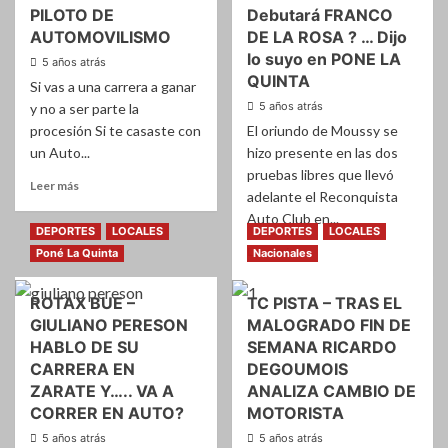
PILOTO DE
Debutará FRANCO
AUTOMOVILISMO
DE LA ROSA ? … Dijo
lo suyo en PONE LA
5 años atrás
QUINTA
Si vas a una carrera a ganar
5 años atrás
y no a ser parte la
procesión Si te casaste con
El oriundo de Moussy se
un Auto...
hizo presente en las dos
pruebas libres que llevó
Leer
Leer más
adelante el Reconquista
más
Auto Club en...
sobre
DEPORTES
LOCALES
DEPORTES
LOCALES
HOY
Leer
Leer más
Poné La Quinta
Nacionales
ES
más
EL
sobre
DIA
ROTAX BUE –
TC PISTA – TRAS EL
Fórmula
DEL
GIULIANO PERESON
MALOGRADO FIN DE
del
PILOTO
Noreste
HABLO DE SU
SEMANA RICARDO
DE
–
CARRERA EN
DEGOUMOIS
AUTOMOVILISMO
Debutará
ZARATE Y….. VA A
ANALIZA CAMBIO DE
FRANCO
CORRER EN AUTO?
MOTORISTA
DE
5 años atrás
5 años atrás
LA