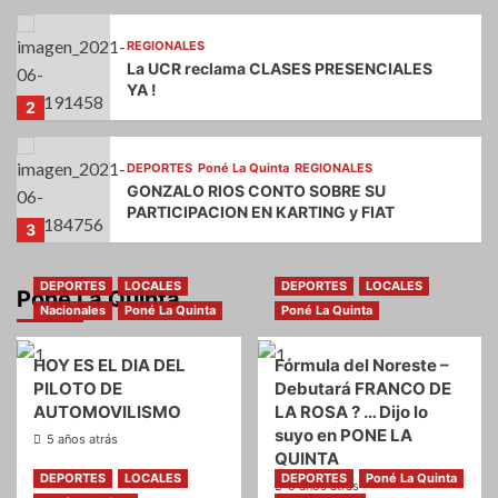
REGIONALES
La UCR reclama CLASES PRESENCIALES
YA !
2
DEPORTES
Poné La Quinta
REGIONALES
GONZALO RIOS CONTO SOBRE SU
PARTICIPACION EN KARTING y FIAT
3
DEPORTES
Poné La Quinta
REGIONALES
DEPORTES
LOCALES
DEPORTES
LOCALES
Poné La Quinta
Automovilismo – Sobre los preparativos
Nacionales
Poné La Quinta
Poné La Quinta
del RAC para la prueba de mañana habló
MARCELO DURAN
4
HOY ES EL DIA DEL
Fórmula del Noreste –
PILOTO DE
Debutará FRANCO DE
AUTOMOVILISMO
LA ROSA ? … Dijo lo
DEPORTES
Poné La Quinta
REGIONALES
suyo en PONE LA
Karting Noreste Santafesino – ME PASO AL
5 años atrás
PRO, DIJO JUAN LUIS DE LA FUENTE
QUINTA
5
DEPORTES
LOCALES
DEPORTES
Poné La Quinta
5 años atrás