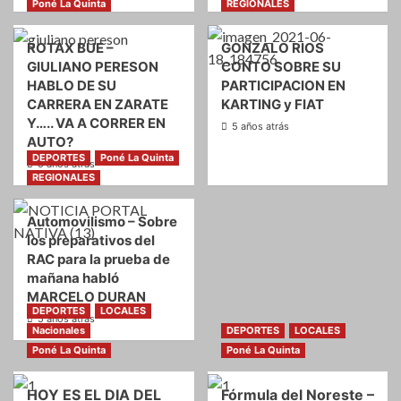
Poné La Quinta
REGIONALES
COVID 19
REGIONALES
ROTAX BUE –
GONZALO RIOS
CORONAVIRUS – 141 nuevos casos y un
solo fallecido en la región
GIULIANO PERESON
CONTO SOBRE SU
1
HABLO DE SU
PARTICIPACION EN
CARRERA EN ZARATE
KARTING y FIAT
Y….. VA A CORRER EN
5 años atrás
REGIONALES
AUTO?
La UCR reclama CLASES PRESENCIALES
DEPORTES
Poné La Quinta
YA !
5 años atrás
2
REGIONALES
Automovilismo – Sobre
DEPORTES
Poné La Quinta
REGIONALES
los preparativos del
GONZALO RIOS CONTO SOBRE SU
RAC para la prueba de
PARTICIPACION EN KARTING y FIAT
3
mañana habló
MARCELO DURAN
DEPORTES
LOCALES
5 años atrás
Nacionales
DEPORTES
LOCALES
Poné La Quinta
Poné La Quinta
HOY ES EL DIA DEL
Fórmula del Noreste –