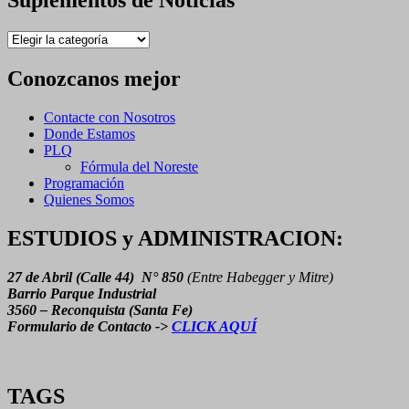
Suplementos de Noticias
SON
525
Suplementos
LOS
de
NUEVOS
Noticias
CASOS
Conozcanos mejor
Y
4
Contacte con Nosotros
LOS
Donde Estamos
FALLECIDOS
PLQ
EN
Fórmula del Noreste
LA
Programación
PROVINCIA
Quienes Somos
DE
SANTA
ESTUDIOS y ADMINISTRACION:
FE
27 de Abril (Calle 44) N° 850
(Entre Habegger y Mitre)
Barrio Parque Industrial
3560 – Reconquista (Santa Fe)
Formulario de Contacto ->
CLICK AQUÍ
TAGS