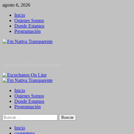
Saltar
agosto 6, 2026
al
Inicio
contenido
Quienes Somos
Donde Estamos
Programación
Noticias del Norte Santafesino
Menú
primario
Inicio
Quienes Somos
Donde Estamos
Programación
Buscar:
Inicio
cuarentena