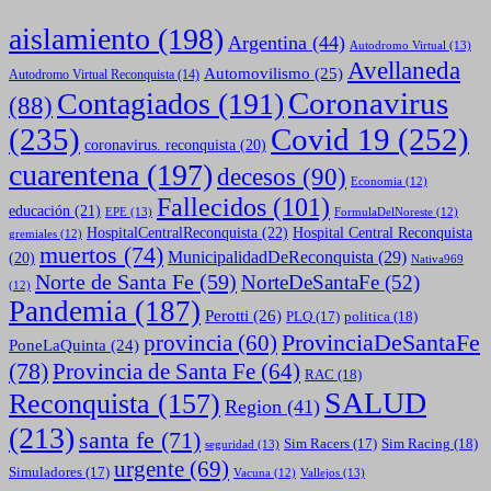
aislamiento
(198)
Argentina
(44)
Autodromo Virtual
(13)
Avellaneda
Automovilismo
(25)
Autodromo Virtual Reconquista
(14)
Coronavirus
Contagiados
(191)
(88)
(235)
Covid 19
(252)
coronavirus. reconquista
(20)
cuarentena
(197)
decesos
(90)
Economia
(12)
Fallecidos
(101)
educación
(21)
EPE
(13)
FormulaDelNoreste
(12)
HospitalCentralReconquista
(22)
Hospital Central Reconquista
gremiales
(12)
muertos
(74)
MunicipalidadDeReconquista
(29)
(20)
Nativa969
Norte de Santa Fe
(59)
NorteDeSantaFe
(52)
(12)
Pandemia
(187)
Perotti
(26)
politica
(18)
PLQ
(17)
ProvinciaDeSantaFe
provincia
(60)
PoneLaQuinta
(24)
(78)
Provincia de Santa Fe
(64)
RAC
(18)
SALUD
Reconquista
(157)
Region
(41)
(213)
santa fe
(71)
Sim Racing
(18)
Sim Racers
(17)
seguridad
(13)
urgente
(69)
Simuladores
(17)
Vallejos
(13)
Vacuna
(12)