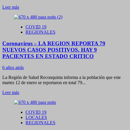
Leer
Leer más
más
sobre
Reconquista
COVID 19
–
REGIONALES
NICOLAS
SANDRIGO
Coronavirus – LA REGION REPORTA 79
FE
DIAGNOSTICADO
NUEVOS CASOS POSITIVOS. HAY 9
POSITIVO
PACIENTES EN ESTADO CRITICO
DE
COVID-
6 años atrás
19
La Región de Salud Reconquista informa a la población que este
martes 12 de enero se reportaron en total 79...
Leer
Leer más
más
sobre
Coronavirus
COVID 19
–
LOCALES
LA
REGIONALES
REGION
REPORTA