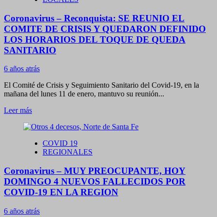
Son
1.133
Coronavirus – Reconquista: SE REUNIO EL
CASOS
POSITIVOS
COMITE DE CRISIS Y QUEDARON DEFINIDO
NUEVOS
LOS HORARIOS DEL TOQUE DE QUEDA
y
SANITARIO
10
FALLECIDOS
6 años atrás
EN
LA
El Comité de Crisis y Seguimiento Sanitario del Covid-19, en la
PROVINCIA
mañana del lunes 11 de enero, mantuvo su reunión...
HOY
Leer
Leer más
más
sobre
Coronavirus
COVID 19
–
REGIONALES
Reconquista:
SE
Coronavirus – MUY PREOCUPANTE, HOY
REUNIO
EL
DOMINGO 4 NUEVOS FALLECIDOS POR
COMITE
COVID-19 EN LA REGION
DE
CRISIS
6 años atrás
Y