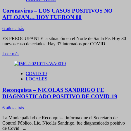
A
LAS
Coronavirus – LOS CASOS POSITIVOS NO
2
DE
AFLOJAN… HOY FUERON 80
LA
MADRUGADA
6 años atrás
DEL
SABADO
ES PREOCUPANTE la situación en el Norte de Santa Fe. Hoy 80
CLAUSURARON
nuevos caso detectados. Hay 37 internados por COVID...
«CLOVER»
Leer
Leer más
más
sobre
Coronavirus
COVID 19
–
LOCALES
LOS
CASOS
Reconquista – NICOLAS SANDRIGO FE
POSITIVOS
NO
DIAGNOSTICADO POSITIVO DE COVID-19
AFLOJAN…
HOY
6 años atrás
FUERON
80
La Municipalidad de Reconquista informa que el Secretario de
Control Público, Lic. Nicolás Sandrigo, fue diagnosticado positivo
de Covid –...