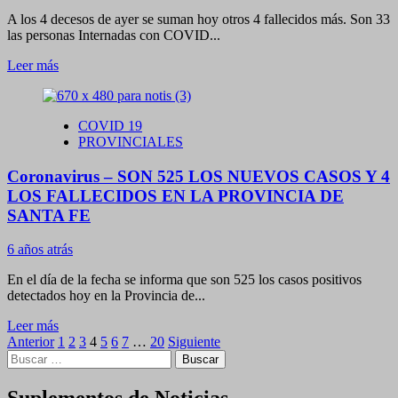
QUEDARON
A los 4 decesos de ayer se suman hoy otros 4 fallecidos más. Son 33
DEFINIDO
las personas Internadas con COVID...
LOS
HORARIOS
Leer
Leer más
DEL
más
TOQUE
sobre
DE
Coronavirus
QUEDA
COVID 19
–
SANITARIO
PROVINCIALES
MUY
PREOCUPANTE,
Coronavirus – SON 525 LOS NUEVOS CASOS Y 4
HOY
DOMINGO
LOS FALLECIDOS EN LA PROVINCIA DE
4
SANTA FE
NUEVOS
FALLECIDOS
6 años atrás
POR
COVID-
En el día de la fecha se informa que son 525 los casos positivos
19
detectados hoy en la Provincia de...
EN
LA
Leer
Leer más
REGION
Paginación
más
Anterior
1
2
3
4
5
6
7
…
20
Siguiente
Buscar:
sobre
de
Coronavirus
entradas
–