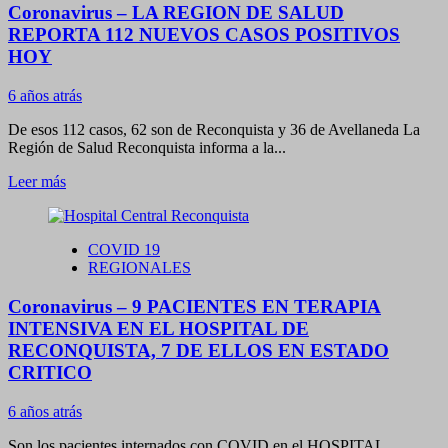
Coronavirus – LA REGION DE SALUD
79
NUEVOS
REPORTA 112 NUEVOS CASOS POSITIVOS
CASOS
HOY
POSITIVOS.
HAY
6 años atrás
9
PACIENTES
De esos 112 casos, 62 son de Reconquista y 36 de Avellaneda La
EN
Región de Salud Reconquista informa a la...
ESTADO
CRITICO
Leer
Leer más
más
sobre
Coronavirus
COVID 19
–
REGIONALES
LA
REGION
Coronavirus – 9 PACIENTES EN TERAPIA
DE
SALUD
INTENSIVA EN EL HOSPITAL DE
REPORTA
RECONQUISTA, 7 DE ELLOS EN ESTADO
112
CRITICO
NUEVOS
CASOS
6 años atrás
POSITIVOS
HOY
Son los pacientes internados con COVID en el HOSPITAL