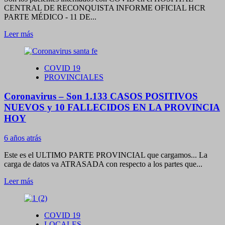
CENTRAL DE RECONQUISTA INFORME OFICIAL HCR
PARTE MÉDICO - 11 DE...
Leer
Leer más
más
sobre
Coronavirus
COVID 19
–
PROVINCIALES
9
PACIENTES
Coronavirus – Son 1.133 CASOS POSITIVOS
EN
TERAPIA
NUEVOS y 10 FALLECIDOS EN LA PROVINCIA
INTENSIVA
HOY
EN
EL
6 años atrás
HOSPITAL
DE
Este es el ULTIMO PARTE PROVINCIAL que cargamos... La
RECONQUISTA,
carga de datos va ATRASADA con respecto a los partes que...
7
DE
Leer
Leer más
ELLOS
más
EN
sobre
ESTADO
Coronavirus
CRITICO
COVID 19
–
LOCALES