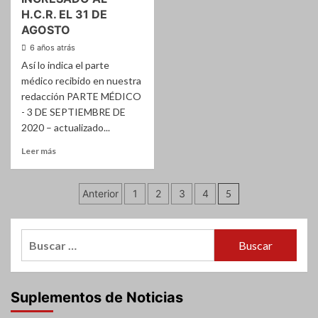
H.C.R. EL 31 DE
AGOSTO
6 años atrás
Así lo indica el parte
médico recibido en nuestra
redacción PARTE MÉDICO
- 3 DE SEPTIEMBRE DE
2020 – actualizado...
Leer
Leer más
más
sobre
Paginación
Coronavirus
Anterior
1
2
3
4
5
–
de
CONTINUA
ESTABLE
entradas
Buscar:
EL
PACIENTE
INGRESADO
AL
Suplementos de Noticias
H.C.R.
EL