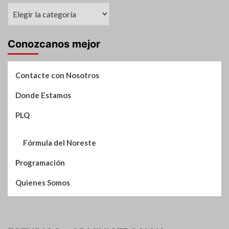
31
Suplementos
DE
de
AGOSTO
Noticias
Conozcanos mejor
Contacte con Nosotros
Donde Estamos
PLQ
Fórmula del Noreste
Programación
Quienes Somos