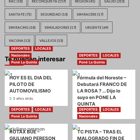
RAC
(18)
RECONQUISTA
(157)
REGION
(41)
SALUD
(213)
SANTA FE
(71)
SEGURIDAD
(13)
SIM RACERS
(17)
SIM RACING
(18)
SIMULADORES
(17)
URGENTE
(69)
VACUNA
(12)
VALLEJOS
(13)
DEPORTES
LOCALES
Nacionales
DEPORTES
LOCALES
Te pueden interesar
Poné La Quinta
Poné La Quinta
HOY ES EL DIA DEL
Fórmula del Noreste –
PILOTO DE
Debutará FRANCO DE
AUTOMOVILISMO
LA ROSA ? … Dijo lo
suyo en PONE LA
5 años atrás
QUINTA
DEPORTES
LOCALES
DEPORTES
LOCALES
5 años atrás
Poné La Quinta
Nacionales
ROTAX BUE –
TC PISTA – TRAS EL
GIULIANO PERESON
MALOGRADO FIN DE