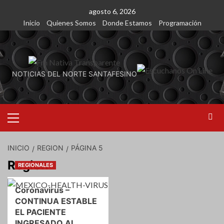
Saltar
agosto 6, 2026
al
Inicio
Quienes Somos
Donde Estamos
Programación
contenido
NOTICIAS DEL NORTE SANTAFESINO
Menú
primario
INICIO
REGION
PÁGINA 5
Region
REGIONALES
Coronavirus –
CONTINUA ESTABLE
EL PACIENTE
INGRESADO AL