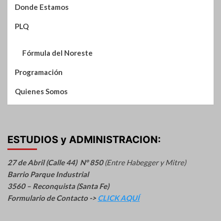
Donde Estamos
PLQ
Fórmula del Noreste
Programación
Quienes Somos
ESTUDIOS y ADMINISTRACION:
27 de Abril (Calle 44) N° 850
(Entre Habegger y Mitre)
Barrio Parque Industrial
3560 – Reconquista (Santa Fe)
Formulario de Contacto ->
CLICK AQUÍ