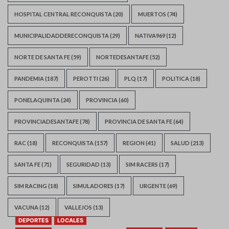
HOSPITAL CENTRAL RECONQUISTA
(20)
MUERTOS
(74)
MUNICIPALIDADDERECONQUISTA
(29)
NATIVA969
(12)
NORTE DE SANTA FE
(59)
NORTEDESANTAFE
(52)
PANDEMIA
(187)
PEROTTI
(26)
PLQ
(17)
POLITICA
(18)
PONELAQUINTA
(24)
PROVINCIA
(60)
PROVINCIADESANTAFE
(78)
PROVINCIA DE SANTA FE
(64)
RAC
(18)
RECONQUISTA
(157)
REGION
(41)
SALUD
(213)
SANTA FE
(71)
SEGURIDAD
(13)
SIM RACERS
(17)
SIM RACING
(18)
SIMULADORES
(17)
URGENTE
(69)
VACUNA
(12)
VALLEJOS
(13)
DEPORTES
LOCALES