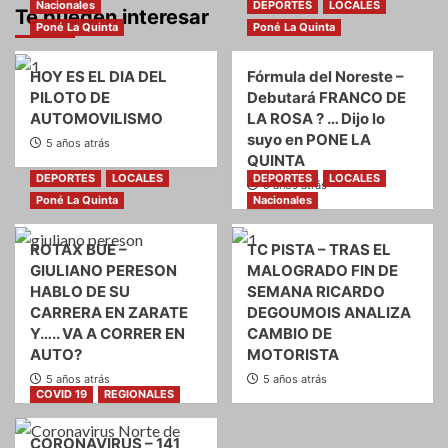
Nacionales
DEPORTES
LOCALES
Te pueden interesar
Poné La Quinta
Poné La Quinta
HOY ES EL DIA DEL
Fórmula del Noreste –
PILOTO DE
Debutará FRANCO DE
AUTOMOVILISMO
LA ROSA ? … Dijo lo
suyo en PONE LA
5 años atrás
QUINTA
DEPORTES
LOCALES
DEPORTES
LOCALES
5 años atrás
Poné La Quinta
Nacionales
ROTAX BUE –
TC PISTA – TRAS EL
GIULIANO PERESON
MALOGRADO FIN DE
HABLO DE SU
SEMANA RICARDO
CARRERA EN ZARATE
DEGOUMOIS ANALIZA
Y….. VA A CORRER EN
CAMBIO DE
AUTO?
MOTORISTA
5 años atrás
5 años atrás
COVID 19
REGIONALES
CORONAVIRUS – 141