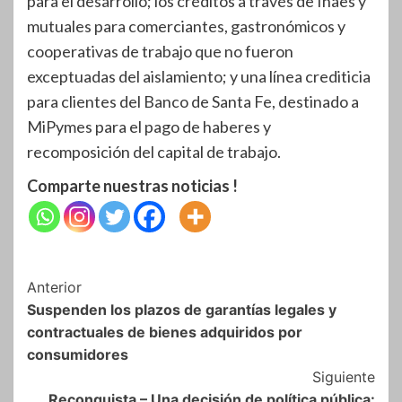
para el desarrollo; los créditos a través de Inaes y
mutuales para comerciantes, gastronómicos y
cooperativas de trabajo que no fueron
exceptuadas del aislamiento; y una línea crediticia
para clientes del Banco de Santa Fe, destinado a
MiPymes para el pago de haberes y
recomposición del capital de trabajo.
Comparte nuestras noticias !
Navegación
Anterior
Suspenden los plazos de garantías legales y
de
contractuales de bienes adquiridos por
entradas
consumidores
Siguiente
Reconquista – Una decisión de política pública: