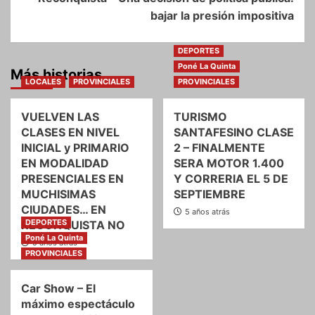
bajar la presión impositiva
DEPORTES
Poné La Quinta
Más historias
LOCALES
PROVINCIALES
PROVINCIALES
VUELVEN LAS
TURISMO
CLASES EN NIVEL
SANTAFESINO CLASE
INICIAL y PRIMARIO
2 – FINALMENTE
EN MODALIDAD
SERA MOTOR 1.400
PRESENCIALES EN
Y CORRERIA EL 5 DE
MUCHISIMAS
SEPTIEMBRE
CIUDADES… EN
5 años atrás
DEPORTES
RECONQUISTA NO
Poné La Quinta
5 años atrás
PROVINCIALES
Car Show – El
máximo espectáculo