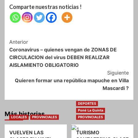
Comparte nuestras noticias !
Navegación
Anterior
Coronavirus – quienes vengan de ZONAS DE
de
CIRCULACION del virus DEBEN REALIZAR
entradas
AISLAMIENTO OBLIGATORIO
Siguiente
Quieren formar una república mapuche en Villa
Mascardi ?
DEPORTES
Poné La Quinta
Más historias
LOCALES
PROVINCIALES
PROVINCIALES
VUELVEN LAS
TURISMO