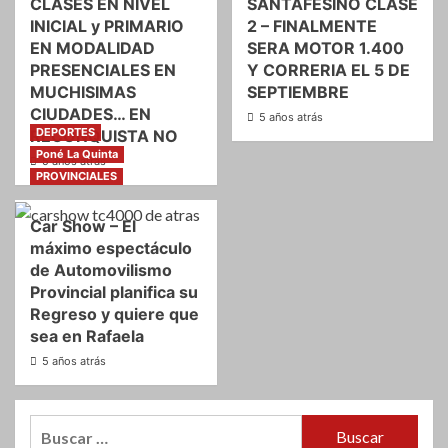
CLASES EN NIVEL
SANTAFESINO CLASE
INICIAL y PRIMARIO
2 – FINALMENTE
EN MODALIDAD
SERA MOTOR 1.400
PRESENCIALES EN
Y CORRERIA EL 5 DE
MUCHISIMAS
SEPTIEMBRE
CIUDADES… EN
5 años atrás
DEPORTES
RECONQUISTA NO
Poné La Quinta
5 años atrás
PROVINCIALES
Car Show – El
máximo espectáculo
de Automovilismo
Provincial planifica su
Regreso y quiere que
sea en Rafaela
5 años atrás
Buscar: