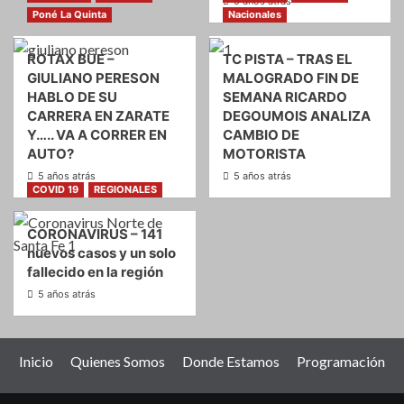
5 años atrás
Poné La Quinta
Nacionales
ROTAX BUE –
TC PISTA – TRAS EL
GIULIANO PERESON
MALOGRADO FIN DE
HABLO DE SU
SEMANA RICARDO
CARRERA EN ZARATE
DEGOUMOIS ANALIZA
Y….. VA A CORRER EN
CAMBIO DE
AUTO?
MOTORISTA
5 años atrás
5 años atrás
COVID 19
REGIONALES
CORONAVIRUS – 141
nuevos casos y un solo
fallecido en la región
5 años atrás
Inicio
Quienes Somos
Donde Estamos
Programación