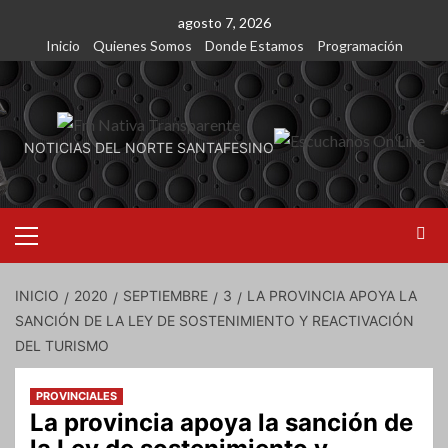
Saltar
agosto 7, 2026
al
Inicio
Quienes Somos
Donde Estamos
Programación
contenido
NOTICIAS DEL NORTE SANTAFESINO
Menú
primario
INICIO
2020
SEPTIEMBRE
3
LA PROVINCIA APOYA LA
SANCIÓN DE LA LEY DE SOSTENIMIENTO Y REACTIVACIÓN
DEL TURISMO
PROVINCIALES
La provincia apoya la sanción de