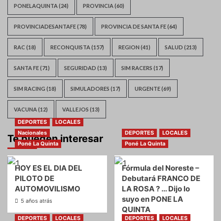
PONELAQUINTA
(24)
PROVINCIA
(60)
PROVINCIADESANTAFE
(78)
PROVINCIA DE SANTA FE
(64)
RAC
(18)
RECONQUISTA
(157)
REGION
(41)
SALUD
(213)
SANTA FE
(71)
SEGURIDAD
(13)
SIM RACERS
(17)
SIM RACING
(18)
SIMULADORES
(17)
URGENTE
(69)
VACUNA
(12)
VALLEJOS
(13)
DEPORTES
LOCALES
Nacionales
DEPORTES
LOCALES
Te pueden interesar
Poné La Quinta
Poné La Quinta
HOY ES EL DIA DEL
Fórmula del Noreste –
PILOTO DE
Debutará FRANCO DE
AUTOMOVILISMO
LA ROSA ? … Dijo lo
suyo en PONE LA
5 años atrás
QUINTA
DEPORTES
LOCALES
DEPORTES
LOCALES