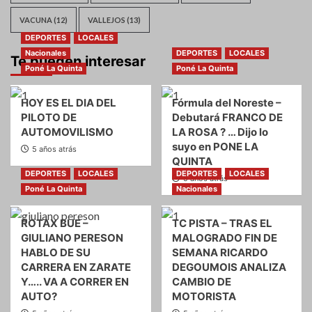
VACUNA
(12)
VALLEJOS
(13)
DEPORTES
LOCALES
Nacionales
DEPORTES
LOCALES
Te pueden interesar
Poné La Quinta
Poné La Quinta
HOY ES EL DIA DEL
Fórmula del Noreste –
PILOTO DE
Debutará FRANCO DE
AUTOMOVILISMO
LA ROSA ? … Dijo lo
suyo en PONE LA
5 años atrás
QUINTA
DEPORTES
LOCALES
DEPORTES
LOCALES
5 años atrás
Poné La Quinta
Nacionales
ROTAX BUE –
TC PISTA – TRAS EL
GIULIANO PERESON
MALOGRADO FIN DE
HABLO DE SU
SEMANA RICARDO
CARRERA EN ZARATE
DEGOUMOIS ANALIZA
Y….. VA A CORRER EN
CAMBIO DE
AUTO?
MOTORISTA