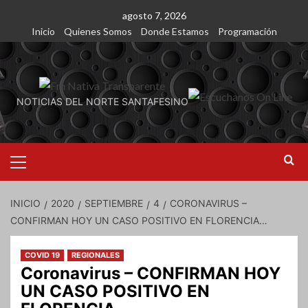
Saltar
agosto 7, 2026
al
Inicio
Quienes Somos
Donde Estamos
Programación
contenido
NOTICIAS DEL NORTE SANTAFESINO
Menú
primario
INICIO
2020
SEPTIEMBRE
4
CORONAVIRUS –
CONFIRMAN HOY UN CASO POSITIVO EN FLORENCIA…
COVID 19
REGIONALES
Coronavirus – CONFIRMAN HOY
UN CASO POSITIVO EN