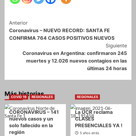
Navegación
Anterior
Coronavirus – NUEVO RECORD: SANTA FE
de
CONFIRMA 764 CASOS POSITIVOS NUEVOS
entradas
Siguiente
Coronavirus en Argentina: confirmaron 245
muertes y 12.026 nuevos contagios en las
últimas 24 horas
Más historias
COVID 19
REGIONALES
REGIONALES
CORONAVIRUS – 141
La UCR reclama
nuevos casos y un
CLASES
solo fallecido en la
PRESENCIALES YA !
región
5 años atrás