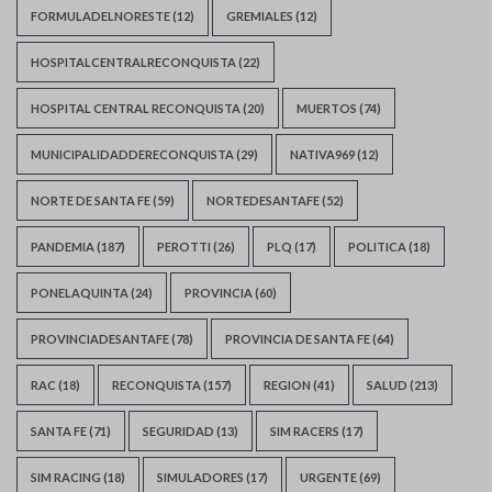
FORMULADELNORESTE
(12)
GREMIALES
(12)
HOSPITALCENTRALRECONQUISTA
(22)
HOSPITAL CENTRAL RECONQUISTA
(20)
MUERTOS
(74)
MUNICIPALIDADDERECONQUISTA
(29)
NATIVA969
(12)
NORTE DE SANTA FE
(59)
NORTEDESANTAFE
(52)
PANDEMIA
(187)
PEROTTI
(26)
PLQ
(17)
POLITICA
(18)
PONELAQUINTA
(24)
PROVINCIA
(60)
PROVINCIADESANTAFE
(78)
PROVINCIA DE SANTA FE
(64)
RAC
(18)
RECONQUISTA
(157)
REGION
(41)
SALUD
(213)
SANTA FE
(71)
SEGURIDAD
(13)
SIM RACERS
(17)
SIM RACING
(18)
SIMULADORES
(17)
URGENTE
(69)