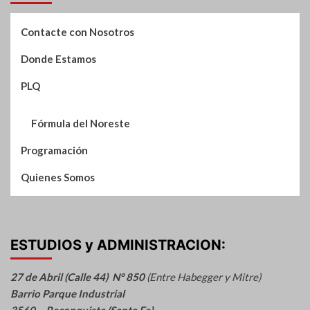
Contacte con Nosotros
Donde Estamos
PLQ
Fórmula del Noreste
Programación
Quienes Somos
ESTUDIOS y ADMINISTRACION:
27 de Abril (Calle 44) N° 850
(Entre Habegger y Mitre)
Barrio Parque Industrial
3560 – Reconquista (Santa Fe)