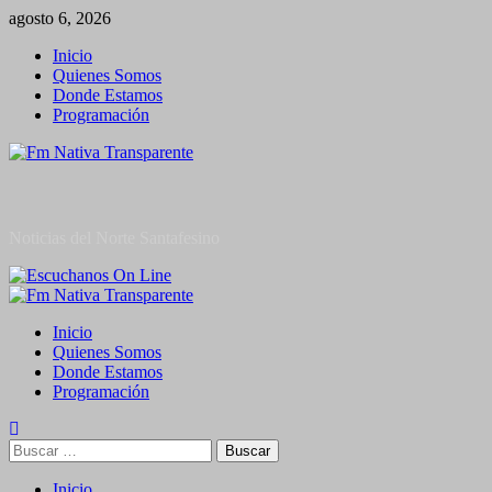
Saltar
agosto 6, 2026
al
Inicio
contenido
Quienes Somos
Donde Estamos
Programación
Noticias del Norte Santafesino
Menú
primario
Inicio
Quienes Somos
Donde Estamos
Programación
Buscar:
Inicio