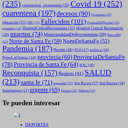
(235)
Covid 19
(252)
coronavirus. reconquista
(20)
cuarentena
(197)
decesos
(90)
Economia
(12)
Fallecidos
(101)
educación
(21)
EPE
(13)
FormulaDelNoreste
(12)
HospitalCentralReconquista
(22)
Hospital Central Reconquista
gremiales
(12)
muertos
(74)
MunicipalidadDeReconquista
(29)
(20)
Nativa969
Norte de Santa Fe
(59)
NorteDeSantaFe
(52)
(12)
Pandemia
(187)
Perotti
(26)
politica
(18)
PLQ
(17)
ProvinciaDeSantaFe
provincia
(60)
PoneLaQuinta
(24)
(78)
Provincia de Santa Fe
(64)
RAC
(18)
SALUD
Reconquista
(157)
Region
(41)
(213)
santa fe
(71)
Sim Racing
(18)
Sim Racers
(17)
seguridad
(13)
urgente
(69)
Simuladores
(17)
Vallejos
(13)
Vacuna
(12)
Te pueden interesar
DEPORTES