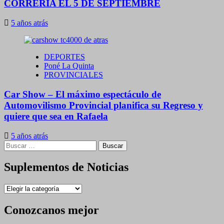
CORRERIA EL 5 DE SEPTIEMBRE
5 años atrás
DEPORTES
Poné La Quinta
PROVINCIALES
Car Show – El máximo espectáculo de
Automovilismo Provincial planifica su Regreso y
quiere que sea en Rafaela
5 años atrás
Buscar:
Suplementos de Noticias
Suplementos
de
Noticias
Conozcanos mejor