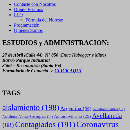
Contacte con Nosotros
Donde Estamos
PLQ
Fórmula del Noreste
Programación
Quienes Somos
ESTUDIOS y ADMINISTRACION:
27 de Abril (Calle 44) N° 850
(Entre Habegger y Mitre)
Barrio Parque Industrial
3560 – Reconquista (Santa Fe)
Formulario de Contacto ->
CLICK AQUÍ
TAGS
aislamiento
(198)
Argentina
(44)
Autodromo Virtual
(13)
Avellaneda
Automovilismo
(25)
Autodromo Virtual Reconquista
(14)
Coronavirus
Contagiados
(191)
(88)