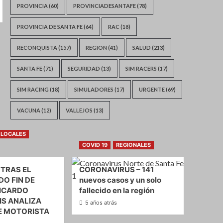
PROVINCIA
(60)
PROVINCIADESANTAFE
(78)
PROVINCIA DE SANTA FE
(64)
RAC
(18)
RECONQUISTA
(157)
REGION
(41)
SALUD
(213)
SANTA FE
(71)
SEGURIDAD
(13)
SIM RACERS
(17)
SIM RACING
(18)
SIMULADORES
(17)
URGENTE
(69)
VACUNA
(12)
VALLEJOS
(13)
LOCALES
COVID 19
REGIONALES
 TRAS EL
CORONAVIRUS – 141
O FIN DE
nuevos casos y un solo
ICARDO
fallecido en la región
S ANALIZA
5 años atrás
E MOTORISTA