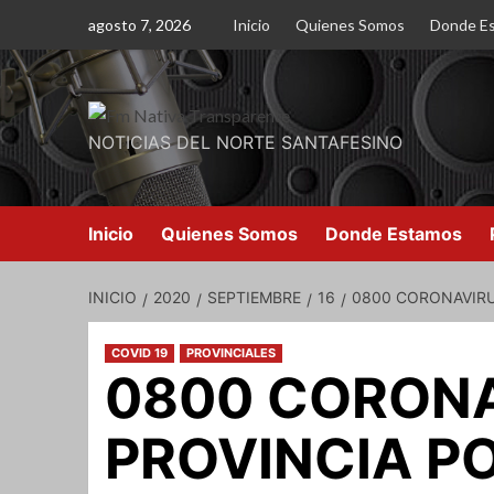
Saltar
agosto 7, 2026
Inicio
Quienes Somos
Donde E
al
contenido
NOTICIAS DEL NORTE SANTAFESINO
Inicio
Quienes Somos
Donde Estamos
INICIO
2020
SEPTIEMBRE
16
0800 CORONAVIRUS
COVID 19
PROVINCIALES
0800 CORONA
PROVINCIA P