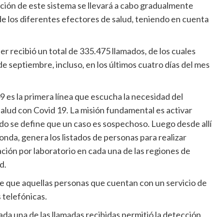
ión de este sistema se llevará a cabo gradualmente
de los diferentes efectores de salud, teniendo en cuenta
er recibió un total de 335.475 llamados, de los cuales
de septiembre, incluso, en los últimos cuatro días del mes
 es la primera línea que escucha la necesidad del
alud con Covid 19. La misión fundamental es activar
o se define que un caso es sospechoso. Luego desde allí
onda, genera los listados de personas para realizar
ión por laboratorio en cada una de las regiones de
d.
de que aquellas personas que cuentan con un servicio de
s telefónicas.
da una de las llamadas recibidas permitió la detección