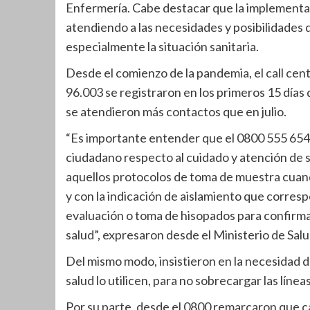
Enfermería. Cabe destacar que la implementac
atendiendo a las necesidades y posibilidades 
especialmente la situación sanitaria.
Desde el comienzo de la pandemia, el call cent
96.003 se registraron en los primeros 15 días 
se atendieron más contactos que en julio.
“Es importante entender que el 0800 555 6549
ciudadano respecto al cuidado y atención de s
aquellos protocolos de toma de muestra cuand
y con la indicación de aislamiento que corresp
evaluación o toma de hisopados para confirmac
salud”, expresaron desde el Ministerio de Salu
Del mismo modo, insistieron en la necesidad 
salud lo utilicen, para no sobrecargar las línea
Por su parte, desde el 0800 remarcaron que ca