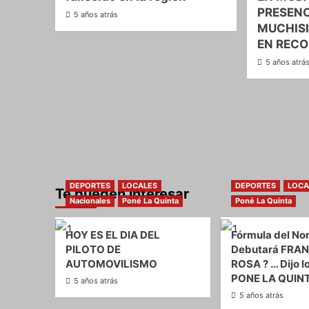
PRESENC
5 años atrás
MUCHIS
EN RECO
5 años atrá
DEPORTES
LOCALES
DEPORTES
LOCA
Te pueden interesar
Nacionales
Poné La Quinta
Poné La Quinta
HOY ES EL DIA DEL
Fórmula del Nor
PILOTO DE
Debutará FRAN
AUTOMOVILISMO
ROSA ? … Dijo l
PONE LA QUIN
5 años atrás
5 años atrás