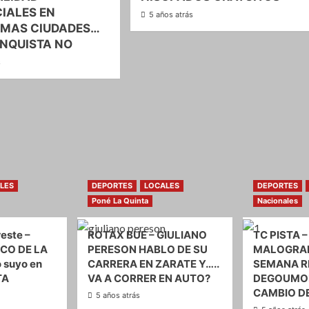
IALES EN
5 años atrás
IMAS CIUDADES…
NQUISTA NO
s
LES
DEPORTES
LOCALES
DEPORTES
Poné La Quinta
Nacionales
este –
ROTAX BUE – GIULIANO
TC PISTA –
CO DE LA
PERESON HABLO DE SU
MALOGRAD
o suyo en
CARRERA EN ZARATE Y…..
SEMANA R
TA
VA A CORRER EN AUTO?
DEGOUMOI
CAMBIO D
5 años atrás