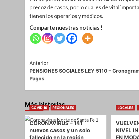
precoz de casos, por lo cual es de vital import
tienen los operarios y médicos.
Comparte nuestras noticias !
Navegación
Anterior
PENSIONES SOCIALES LEY 5110 – Cronogra
de
Pagos
entradas
Más historias
COVID 19
REGIONALES
LOCALES
CORONAVIRUS – 141
VUELVEN
nuevos casos y un solo
NIVEL IN
fallecido en la región
EN MOD