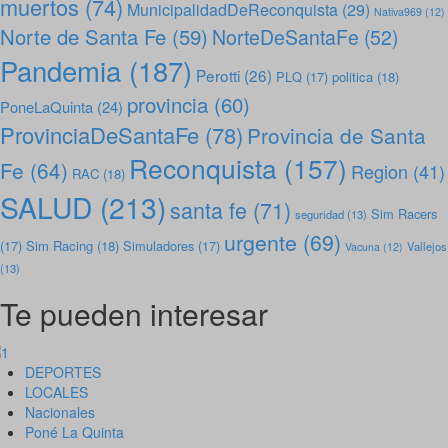
muertos
(74)
MunicipalidadDeReconquista
(29)
Nativa969
(12)
Norte de Santa Fe
(59)
NorteDeSantaFe
(52)
Pandemia
(187)
Perotti
(26)
PLQ
(17)
politica
(18)
provincia
(60)
PoneLaQuinta
(24)
ProvinciaDeSantaFe
(78)
Provincia de Santa
Reconquista
(157)
Fe
(64)
Region
(41)
RAC
(18)
SALUD
(213)
santa fe
(71)
Sim Racers
seguridad
(13)
urgente
(69)
(17)
Sim Racing
(18)
Simuladores
(17)
Vallejos
Vacuna
(12)
(13)
Te pueden interesar
DEPORTES
LOCALES
Nacionales
Poné La Quinta