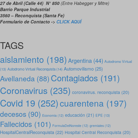
27 de Abril (Calle 44) N° 850
(Entre Habegger y Mitre)
Barrio Parque Industrial
3560 – Reconquista (Santa Fe)
Formulario de Contacto ->
CLICK AQUÍ
TAGS
aislamiento
(198)
Argentina
(44)
Autodromo Virtual
Automovilismo
(25)
(13)
Autodromo Virtual Reconquista
(14)
Contagiados
(191)
Avellaneda
(88)
Coronavirus
(235)
coronavirus. reconquista
(20)
Covid 19
(252)
cuarentena
(197)
decesos
(90)
educación
(21)
EPE
(13)
Economia
(12)
Fallecidos
(101)
FormulaDelNoreste
(12)
gremiales
(12)
HospitalCentralReconquista
(22)
Hospital Central Reconquista
(20)