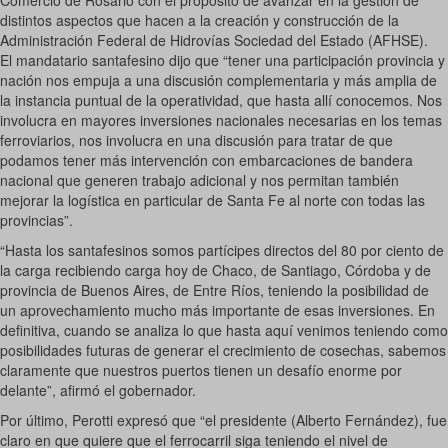
Comercio de Rosario con el propósito de avanzar en la gestión de
distintos aspectos que hacen a la creación y construcción de la
Administración Federal de Hidrovías Sociedad del Estado (AFHSE).
El mandatario santafesino dijo que “tener una participación provincia y
nación nos empuja a una discusión complementaria y más amplia de
la instancia puntual de la operatividad, que hasta allí conocemos. Nos
involucra en mayores inversiones nacionales necesarias en los temas
ferroviarios, nos involucra en una discusión para tratar de que
podamos tener más intervención con embarcaciones de bandera
nacional que generen trabajo adicional y nos permitan también
mejorar la logística en particular de Santa Fe al norte con todas las
provincias”.
“Hasta los santafesinos somos partícipes directos del 80 por ciento de
la carga recibiendo carga hoy de Chaco, de Santiago, Córdoba y de
provincia de Buenos Aires, de Entre Ríos, teniendo la posibilidad de
un aprovechamiento mucho más importante de esas inversiones. En
definitiva, cuando se analiza lo que hasta aquí venimos teniendo como
posibilidades futuras de generar el crecimiento de cosechas, sabemos
claramente que nuestros puertos tienen un desafío enorme por
delante”, afirmó el gobernador.
Por último, Perotti expresó que “el presidente (Alberto Fernández), fue
claro en que quiere que el ferrocarril siga teniendo el nivel de