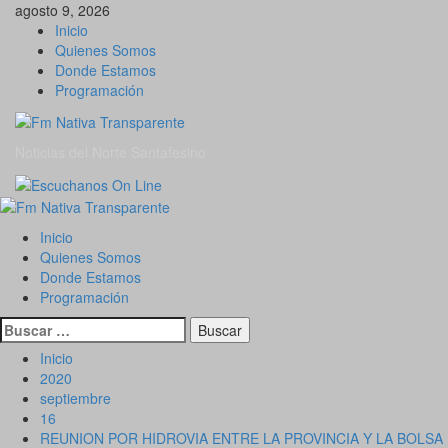
Saltar
agosto 9, 2026
al
Inicio
contenido
Quienes Somos
Donde Estamos
Programación
Noticias del Norte Santafesino
Menú
primario
Inicio
Quienes Somos
Donde Estamos
Programación
Buscar:
Inicio
2020
septiembre
16
REUNION POR HIDROVIA ENTRE LA PROVINCIA Y LA BOLSA