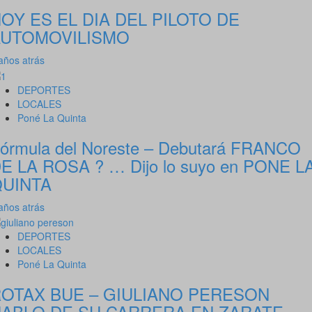
OY ES EL DIA DEL PILOTO DE
AUTOMOVILISMO
años atrás
DEPORTES
LOCALES
Poné La Quinta
órmula del Noreste – Debutará FRANCO
E LA ROSA ? … Dijo lo suyo en PONE L
UINTA
años atrás
DEPORTES
LOCALES
Poné La Quinta
OTAX BUE – GIULIANO PERESON
ABLO DE SU CARRERA EN ZARATE