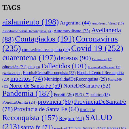
TAGS
aislamiento
(198)
Argentina
(44)
Autodromo Virtual
(13)
Avellaneda
Automovilismo
(25)
Autodromo Virtual Reconquista
(14)
Coronavirus
Contagiados
(191)
(88)
(235)
Covid 19
(252)
coronavirus. reconquista
(20)
cuarentena
(197)
decesos
(90)
Economia
(12)
Fallecidos
(101)
educación
(21)
EPE
(13)
FormulaDelNoreste
(12)
HospitalCentralReconquista
(22)
Hospital Central Reconquista
gremiales
(12)
muertos
(74)
MunicipalidadDeReconquista
(29)
(20)
Nativa969
Norte de Santa Fe
(59)
NorteDeSantaFe
(52)
(12)
Pandemia
(187)
Perotti
(26)
politica
(18)
PLQ
(17)
ProvinciaDeSantaFe
provincia
(60)
PoneLaQuinta
(24)
(78)
Provincia de Santa Fe
(64)
RAC
(18)
SALUD
Reconquista
(157)
Region
(41)
(213)
santa fe
(71)
Sim Racing
(18)
Sim Racers
(17)
seguridad
(13)