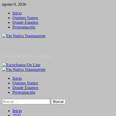
Saltar
agosto 9, 2026
al
Inicio
contenido
Quienes Somos
Donde Estamos
Programación
Noticias del Norte Santafesino
Menú
primario
Inicio
Quienes Somos
Donde Estamos
Programación
Buscar:
Inicio
2020