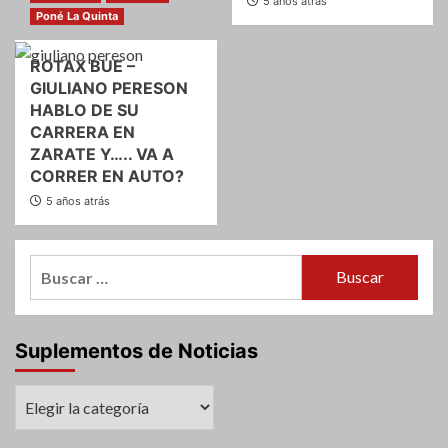
5 años atrás
Poné La Quinta
ROTAX BUE –
GIULIANO PERESON
HABLO DE SU
CARRERA EN
ZARATE Y….. VA A
CORRER EN AUTO?
5 años atrás
Buscar:
Suplementos de Noticias
Suplementos
de
Noticias