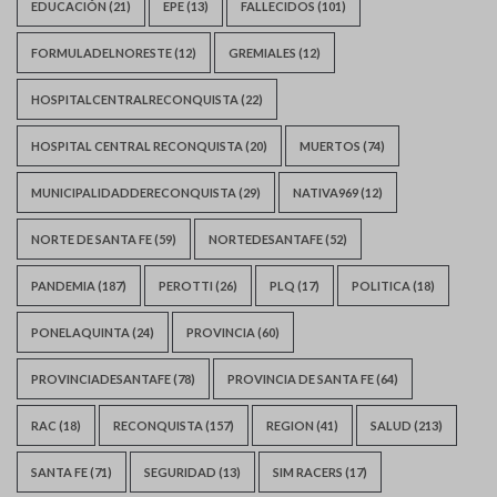
EDUCACIÓN
(21)
EPE
(13)
FALLECIDOS
(101)
FORMULADELNORESTE
(12)
GREMIALES
(12)
HOSPITALCENTRALRECONQUISTA
(22)
HOSPITAL CENTRAL RECONQUISTA
(20)
MUERTOS
(74)
MUNICIPALIDADDERECONQUISTA
(29)
NATIVA969
(12)
NORTE DE SANTA FE
(59)
NORTEDESANTAFE
(52)
PANDEMIA
(187)
PEROTTI
(26)
PLQ
(17)
POLITICA
(18)
PONELAQUINTA
(24)
PROVINCIA
(60)
PROVINCIADESANTAFE
(78)
PROVINCIA DE SANTA FE
(64)
RAC
(18)
RECONQUISTA
(157)
REGION
(41)
SALUD
(213)
SANTA FE
(71)
SEGURIDAD
(13)
SIM RACERS
(17)