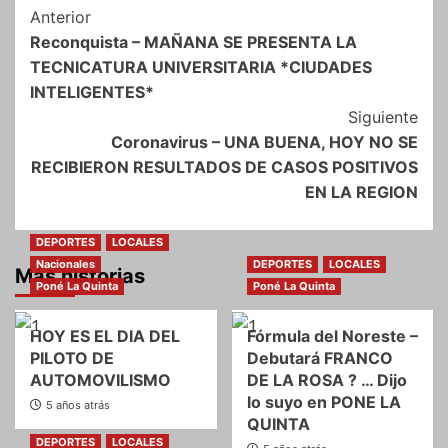
Navegación
Anterior
Reconquista – MAÑANA SE PRESENTA LA
de
TECNICATURA UNIVERSITARIA *CIUDADES
entradas
INTELIGENTES*
Siguiente
Coronavirus – UNA BUENA, HOY NO SE
RECIBIERON RESULTADOS DE CASOS POSITIVOS
EN LA REGION
DEPORTES
LOCALES
Nacionales
DEPORTES
LOCALES
Más historias
Poné La Quinta
Poné La Quinta
HOY ES EL DIA DEL
Fórmula del Noreste –
PILOTO DE
Debutará FRANCO
AUTOMOVILISMO
DE LA ROSA ? … Dijo
lo suyo en PONE LA
5 años atrás
QUINTA
DEPORTES
LOCALES