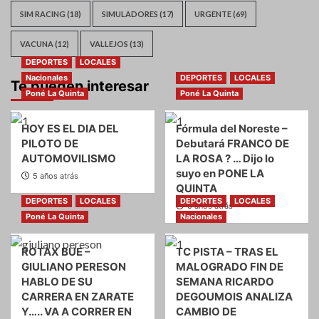
SIM RACING
(18)
SIMULADORES
(17)
URGENTE
(69)
VACUNA
(12)
VALLEJOS
(13)
DEPORTES
LOCALES
Nacionales
DEPORTES
LOCALES
Te pueden interesar
Poné La Quinta
Poné La Quinta
HOY ES EL DIA DEL
Fórmula del Noreste –
PILOTO DE
Debutará FRANCO DE
AUTOMOVILISMO
LA ROSA ? … Dijo lo
suyo en PONE LA
5 años atrás
QUINTA
DEPORTES
LOCALES
DEPORTES
LOCALES
5 años atrás
Poné La Quinta
Nacionales
ROTAX BUE –
TC PISTA – TRAS EL
GIULIANO PERESON
MALOGRADO FIN DE
HABLO DE SU
SEMANA RICARDO
CARRERA EN ZARATE
DEGOUMOIS ANALIZA
Y….. VA A CORRER EN
CAMBIO DE