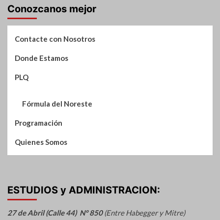
Conozcanos mejor
Contacte con Nosotros
Donde Estamos
PLQ
Fórmula del Noreste
Programación
Quienes Somos
ESTUDIOS y ADMINISTRACION:
27 de Abril (Calle 44) N° 850
(Entre Habegger y Mitre)