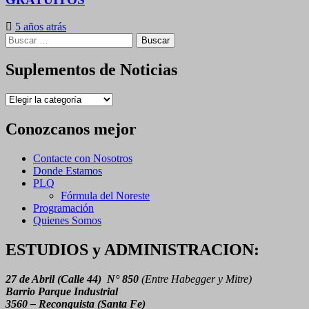
5 años atrás
Buscar:
Suplementos de Noticias
Suplementos
de
Noticias
Conozcanos mejor
Contacte con Nosotros
Donde Estamos
PLQ
Fórmula del Noreste
Programación
Quienes Somos
ESTUDIOS y ADMINISTRACION:
27 de Abril (Calle 44) N° 850
(Entre Habegger y Mitre)
Barrio Parque Industrial
3560 – Reconquista (Santa Fe)