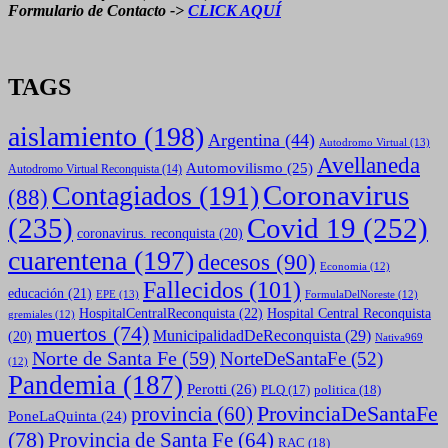
Formulario de Contacto ->
CLICK AQUÍ
TAGS
aislamiento
(198)
Argentina
(44)
Autodromo Virtual
(13)
Avellaneda
Automovilismo
(25)
Autodromo Virtual Reconquista
(14)
Coronavirus
Contagiados
(191)
(88)
(235)
Covid 19
(252)
coronavirus. reconquista
(20)
cuarentena
(197)
decesos
(90)
Economia
(12)
Fallecidos
(101)
educación
(21)
EPE
(13)
FormulaDelNoreste
(12)
HospitalCentralReconquista
(22)
Hospital Central Reconquista
gremiales
(12)
muertos
(74)
MunicipalidadDeReconquista
(29)
(20)
Nativa969
Norte de Santa Fe
(59)
NorteDeSantaFe
(52)
(12)
Pandemia
(187)
Perotti
(26)
politica
(18)
PLQ
(17)
ProvinciaDeSantaFe
provincia
(60)
PoneLaQuinta
(24)
(78)
Provincia de Santa Fe
(64)
RAC
(18)