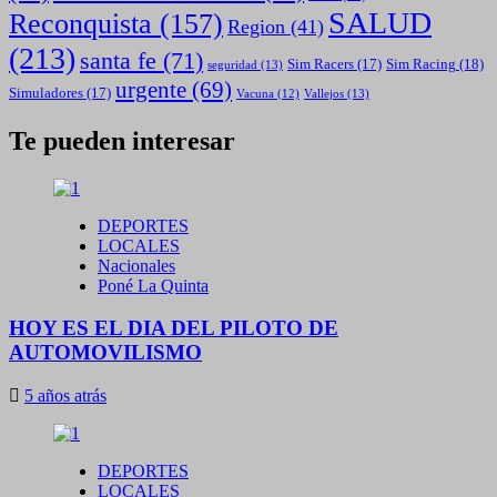
SALUD
Reconquista
(157)
Region
(41)
(213)
santa fe
(71)
Sim Racing
(18)
Sim Racers
(17)
seguridad
(13)
urgente
(69)
Simuladores
(17)
Vallejos
(13)
Vacuna
(12)
Te pueden interesar
DEPORTES
LOCALES
Nacionales
Poné La Quinta
HOY ES EL DIA DEL PILOTO DE
AUTOMOVILISMO
5 años atrás
DEPORTES
LOCALES