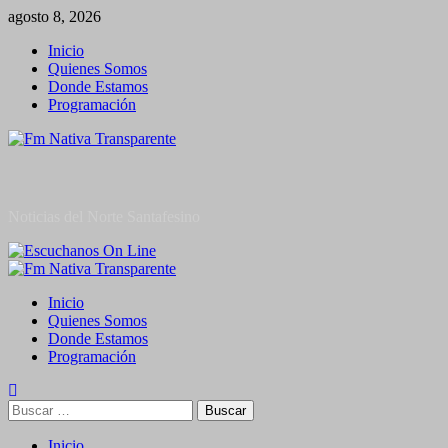
Saltar
agosto 8, 2026
al
Inicio
contenido
Quienes Somos
Donde Estamos
Programación
Noticias del Norte Santafesino
Menú
primario
Inicio
Quienes Somos
Donde Estamos
Programación
Buscar:
Inicio