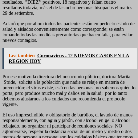
resultados, ‘’DIEZ’’ positivos, 18 negativos y faltan cuatro
resultados todavía, más el de las ocho personas hisopadas el martes
29 de setiembre.
Aclaró que por ahora todos los pacientes están en perfecto estado de
salud y aislados convenientemente como corresponde; se están
tomando todas las medidas precautorias que hacen falta, para evitar
nuevos contagios.
Lea también
Coronavirus - 12 NUEVOS CASOS EN LA
REGION HOY
Por ese motivo la directora del nosocomio público, doctora Marita
Stride, solicita a la población que nadie se relaje en materia de
prevención; el virus existe, está en las personas, no sabemos quién lo
porta, pero produce mucho mal y daños en la salud; por lo tanto
debemos ajustarnos a los cuidados que recomienda el protocolo
vigente.
El uso imprescindible y obligatorio de barbijos, el lavado de manos
responsablemente, con agua y jabón, con alcohol en gel o alcohol
rebajado, no organizar ni participar de reuniones sociales, NO
aglomerarse, respetar la distancia social de un metro y medio o dos
metros de persona a persona; son los cuidados básicos que tenemos