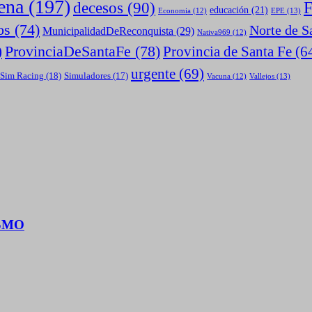
ena
(197)
F
decesos
(90)
educación
(21)
EPE
(13)
Economia
(12)
os
(74)
Norte de S
MunicipalidadDeReconquista
(29)
Nativa969
(12)
ProvinciaDeSantaFe
(78)
Provincia de Santa Fe
(6
)
urgente
(69)
Sim Racing
(18)
Simuladores
(17)
Vallejos
(13)
Vacuna
(12)
ISMO