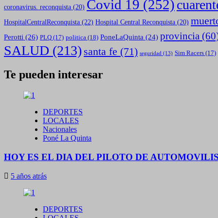
Covid 19
(252)
cuarent
coronavirus. reconquista
(20)
muert
HospitalCentralReconquista
(22)
Hospital Central Reconquista
(20)
provincia
(60
Perotti
(26)
PoneLaQuinta
(24)
politica
(18)
PLQ
(17)
SALUD
(213)
santa fe
(71)
Sim Racers
(17)
seguridad
(13)
Te pueden interesar
DEPORTES
LOCALES
Nacionales
Poné La Quinta
HOY ES EL DIA DEL PILOTO DE AUTOMOVIL
5 años atrás
DEPORTES
LOCALES