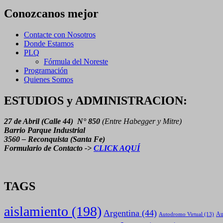
de
Noticias
Conozcanos mejor
Contacte con Nosotros
Donde Estamos
PLQ
Fórmula del Noreste
Programación
Quienes Somos
ESTUDIOS y ADMINISTRACION:
27 de Abril (Calle 44) N° 850
(Entre Habegger y Mitre)
Barrio Parque Industrial
3560 – Reconquista (Santa Fe)
Formulario de Contacto ->
CLICK AQUÍ
TAGS
aislamiento
(198)
Argentina
(44)
Autodromo Virtual
(13)
Au