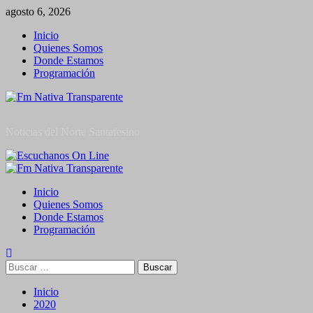
Saltar
agosto 6, 2026
al
Inicio
contenido
Quienes Somos
Donde Estamos
Programación
Noticias del Norte Santafesino
Menú
primario
Inicio
Quienes Somos
Donde Estamos
Programación
Buscar:
Inicio
2020