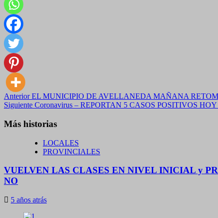
Navegación
Anterior
EL MUNICIPIO DE AVELLANEDA MAÑANA RETOM
Siguiente
Coronavirus – REPORTAN 5 CASOS POSITIVOS HO
de
entradas
Más historias
LOCALES
PROVINCIALES
VUELVEN LAS CLASES EN NIVEL INICIAL y
NO
5 años atrás