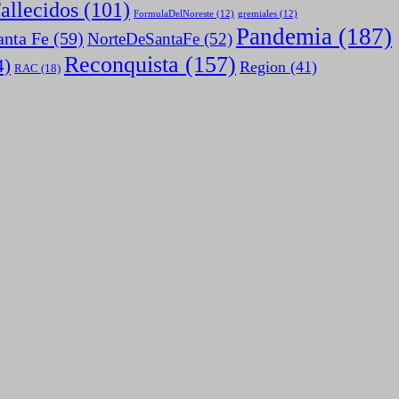
allecidos
(101)
FormulaDelNoreste
(12)
gremiales
(12)
Pandemia
(187)
anta Fe
(59)
NorteDeSantaFe
(52)
Reconquista
(157)
4)
Region
(41)
RAC
(18)