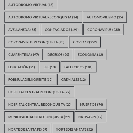
AUTODROMO VIRTUAL
(13)
AUTODROMO VIRTUAL RECONQUISTA
(14)
AUTOMOVILISMO
(25)
AVELLANEDA
(88)
CONTAGIADOS
(191)
CORONAVIRUS
(235)
CORONAVIRUS. RECONQUISTA
(20)
COVID 19
(252)
CUARENTENA
(197)
DECESOS
(90)
ECONOMIA
(12)
EDUCACIÓN
(21)
EPE
(13)
FALLECIDOS
(101)
FORMULADELNORESTE
(12)
GREMIALES
(12)
HOSPITALCENTRALRECONQUISTA
(22)
HOSPITAL CENTRAL RECONQUISTA
(20)
MUERTOS
(74)
MUNICIPALIDADDERECONQUISTA
(29)
NATIVA969
(12)
NORTE DE SANTA FE
(59)
NORTEDESANTAFE
(52)