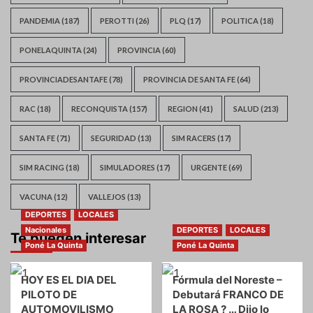
PANDEMIA
(187)
PEROTTI
(26)
PLQ
(17)
POLITICA
(18)
PONELAQUINTA
(24)
PROVINCIA
(60)
PROVINCIADESANTAFE
(78)
PROVINCIA DE SANTA FE
(64)
RAC
(18)
RECONQUISTA
(157)
REGION
(41)
SALUD
(213)
SANTA FE
(71)
SEGURIDAD
(13)
SIM RACERS
(17)
SIM RACING
(18)
SIMULADORES
(17)
URGENTE
(69)
VACUNA
(12)
VALLEJOS
(13)
DEPORTES
LOCALES
Nacionales
DEPORTES
LOCALES
Te pueden interesar
Poné La Quinta
Poné La Quinta
HOY ES EL DIA DEL
Fórmula del Noreste –
PILOTO DE
Debutará FRANCO DE
AUTOMOVILISMO
LA ROSA ? … Dijo lo