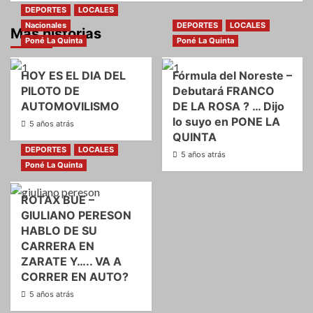
DEPORTES
LOCALES
Nacionales
DEPORTES
LOCALES
Más historias
Poné La Quinta
Poné La Quinta
HOY ES EL DIA DEL
Fórmula del Noreste –
PILOTO DE
Debutará FRANCO
AUTOMOVILISMO
DE LA ROSA ? … Dijo
lo suyo en PONE LA
5 años atrás
QUINTA
DEPORTES
LOCALES
5 años atrás
Poné La Quinta
ROTAX BUE –
GIULIANO PERESON
HABLO DE SU
CARRERA EN
ZARATE Y….. VA A
CORRER EN AUTO?
5 años atrás