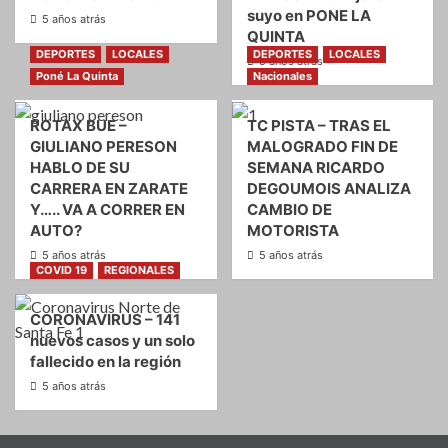
suyo en PONE LA
5 años atrás
QUINTA
DEPORTES
LOCALES
DEPORTES
LOCALES
5 años atrás
Poné La Quinta
Nacionales
ROTAX BUE –
TC PISTA – TRAS EL
GIULIANO PERESON
MALOGRADO FIN DE
HABLO DE SU
SEMANA RICARDO
CARRERA EN ZARATE
DEGOUMOIS ANALIZA
Y….. VA A CORRER EN
CAMBIO DE
AUTO?
MOTORISTA
5 años atrás
5 años atrás
COVID 19
REGIONALES
CORONAVIRUS – 141
nuevos casos y un solo
fallecido en la región
5 años atrás