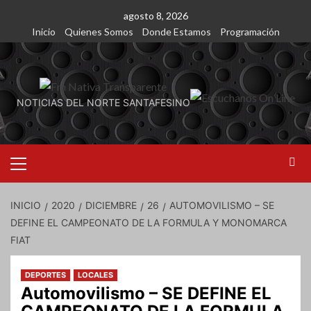
Saltar
agosto 8, 2026
al
Inicio
Quienes Somos
Donde Estamos
Programación
contenido
NOTICIAS DEL NORTE SANTAFESINO
Menú
primario
INICIO
2020
DICIEMBRE
26
AUTOMOVILISMO – SE
DEFINE EL CAMPEONATO DE LA FORMULA Y MONOMARCA
FIAT
DEPORTES
LOCALES
Automovilismo – SE DEFINE EL