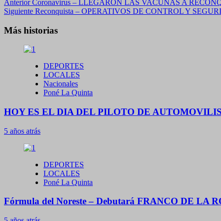
Navegación
Anterior
Coronavirus – LLEGARON LAS VACUNAS A RECON
Siguiente
Reconquista – OPERATIVOS DE CONTROL Y SEGU
de
entradas
Más historias
DEPORTES
LOCALES
Nacionales
Poné La Quinta
HOY ES EL DIA DEL PILOTO DE AUTOMOVIL
5 años atrás
DEPORTES
LOCALES
Poné La Quinta
Fórmula del Noreste – Debutará FRANCO DE LA R
5 años atrás