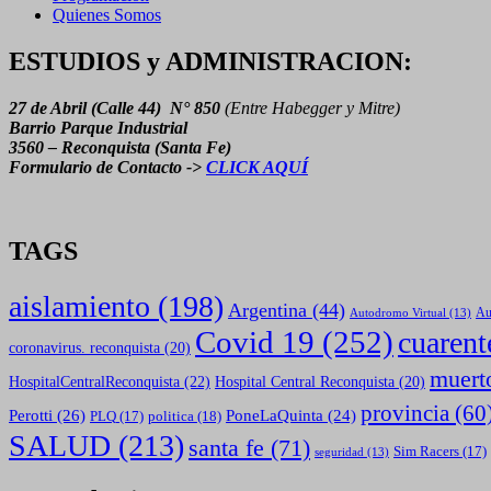
Quienes Somos
ESTUDIOS y ADMINISTRACION:
27 de Abril (Calle 44) N° 850
(Entre Habegger y Mitre)
Barrio Parque Industrial
3560 – Reconquista (Santa Fe)
Formulario de Contacto ->
CLICK AQUÍ
TAGS
aislamiento
(198)
Argentina
(44)
Autodromo Virtual
(13)
Au
Covid 19
(252)
cuarent
coronavirus. reconquista
(20)
muert
HospitalCentralReconquista
(22)
Hospital Central Reconquista
(20)
provincia
(60
Perotti
(26)
PoneLaQuinta
(24)
politica
(18)
PLQ
(17)
SALUD
(213)
santa fe
(71)
Sim Racers
(17)
seguridad
(13)