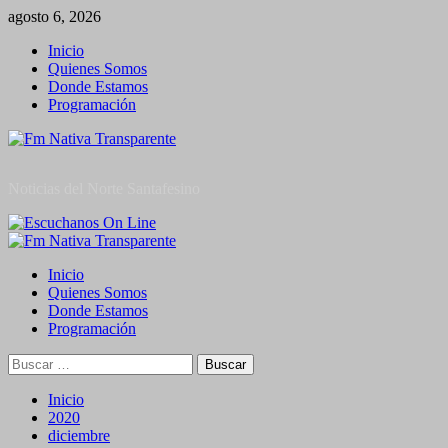
Saltar
agosto 6, 2026
al
Inicio
contenido
Quienes Somos
Donde Estamos
Programación
Noticias del Norte Santafesino
Menú
primario
Inicio
Quienes Somos
Donde Estamos
Programación
Buscar:
Inicio
2020
diciembre