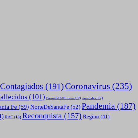
Coronavirus
(235)
Contagiados
(191)
allecidos
(101)
FormulaDelNoreste
(12)
gremiales
(12)
Pandemia
(187)
anta Fe
(59)
NorteDeSantaFe
(52)
Reconquista
(157)
4)
Region
(41)
RAC
(18)