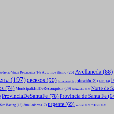
Avellaneda
(88)
Automovilismo
(25)
todromo Virtual Reconquista
(14)
ena
(197)
F
decesos
(90)
educación
(21)
EPE
(13)
Economia
(12)
os
(74)
Norte de S
MunicipalidadDeReconquista
(29)
Nativa969
(12)
ProvinciaDeSantaFe
(78)
Provincia de Santa Fe
(6
)
urgente
(69)
Sim Racing
(18)
Simuladores
(17)
Vallejos
(13)
Vacuna
(12)