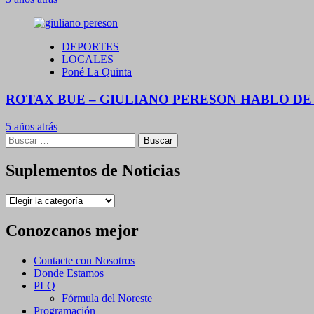
DEPORTES
LOCALES
Poné La Quinta
ROTAX BUE – GIULIANO PERESON HABLO DE 
5 años atrás
Buscar:
Suplementos de Noticias
Suplementos
de
Noticias
Conozcanos mejor
Contacte con Nosotros
Donde Estamos
PLQ
Fórmula del Noreste
Programación