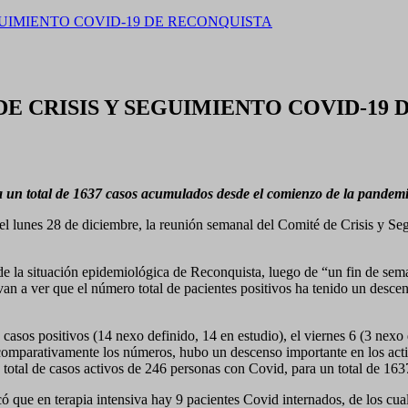
SEGUIMIENTO COVID-19 DE RECONQUISTA
E DE CRISIS Y SEGUIMIENTO COVID-19
ra un total de 1637 casos acumulados desde el comienzo de la pandem
 lunes 28 de diciembre, la reunión semanal del Comité de Crisis y Segu
de la situación epidemiológica de Reconquista, luego de “un fin de se
van a ver que el número total de pacientes positivos ha tenido un desce
8 casos positivos (14 nexo definido, 14 en estudio), el viernes 6 (3 nexo
comparativamente los números, hubo un descenso importante en los activ
 total de casos activos de 246 personas con Covid, para un total de 1
 que en terapia intensiva hay 9 pacientes Covid internados, de los cuales