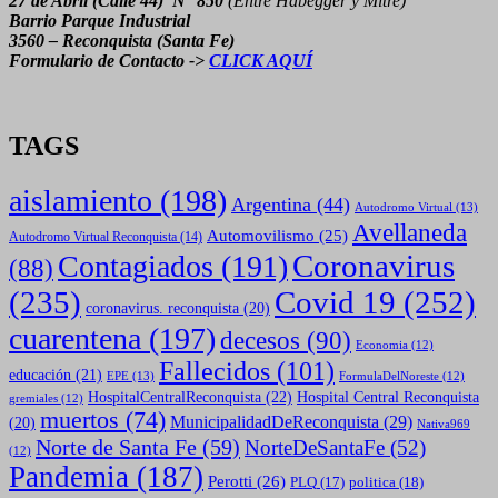
27 de Abril (Calle 44) N° 850
(Entre Habegger y Mitre)
Barrio Parque Industrial
3560 – Reconquista (Santa Fe)
Formulario de Contacto ->
CLICK AQUÍ
TAGS
aislamiento
(198)
Argentina
(44)
Autodromo Virtual
(13)
Avellaneda
Automovilismo
(25)
Autodromo Virtual Reconquista
(14)
Coronavirus
Contagiados
(191)
(88)
(235)
Covid 19
(252)
coronavirus. reconquista
(20)
cuarentena
(197)
decesos
(90)
Economia
(12)
Fallecidos
(101)
educación
(21)
EPE
(13)
FormulaDelNoreste
(12)
HospitalCentralReconquista
(22)
Hospital Central Reconquista
gremiales
(12)
muertos
(74)
MunicipalidadDeReconquista
(29)
(20)
Nativa969
Norte de Santa Fe
(59)
NorteDeSantaFe
(52)
(12)
Pandemia
(187)
Perotti
(26)
politica
(18)
PLQ
(17)