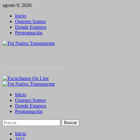
Saltar
agosto 9, 2026
al
Inicio
contenido
Quienes Somos
Donde Estamos
Programación
Noticias del Norte Santafesino
Menú
primario
Inicio
Quienes Somos
Donde Estamos
Programación
Buscar:
Inicio
2021