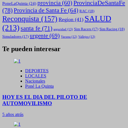
ProvinciaDeSantaFe
provincia
(60)
PoneLaQuinta
(24)
(78)
Provincia de Santa Fe
(64)
RAC
(18)
SALUD
Reconquista
(157)
Region
(41)
(213)
santa fe
(71)
Sim Racing
(18)
Sim Racers
(17)
seguridad
(13)
urgente
(69)
Simuladores
(17)
Vallejos
(13)
Vacuna
(12)
Te pueden interesar
DEPORTES
LOCALES
Nacionales
Poné La Quinta
HOY ES EL DIA DEL PILOTO DE
AUTOMOVILISMO
5 años atrás