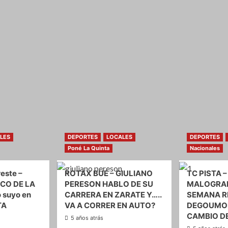
LES
DEPORTES
LOCALES
DEPORTES
Poné La Quinta
Nacionales
este –
ROTAX BUE – GIULIANO
TC PISTA –
CO DE LA
PERESON HABLO DE SU
MALOGRAD
o suyo en
CARRERA EN ZARATE Y…..
SEMANA R
TA
VA A CORRER EN AUTO?
DEGOUMOI
CAMBIO D
5 años atrás