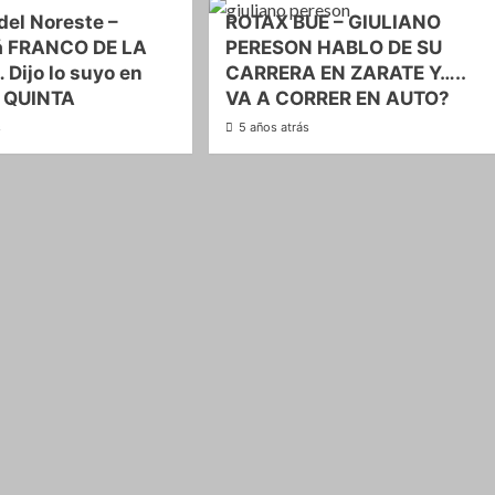
del Noreste –
ROTAX BUE – GIULIANO
á FRANCO DE LA
PERESON HABLO DE SU
 Dijo lo suyo en
CARRERA EN ZARATE Y…..
 QUINTA
VA A CORRER EN AUTO?
s
5 años atrás