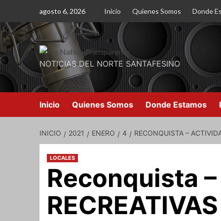
Saltar
agosto 6, 2026
Inicio
Quienes Somos
Donde E
al
contenido
NOTICIAS DEL NORTE SANTAFESINO
Inicio
Quienes Somos
Donde Estamos
INICIO
2021
ENERO
4
RECONQUISTA – ACTIVID
LOCALES
Reconquista 
RECREATIVAS