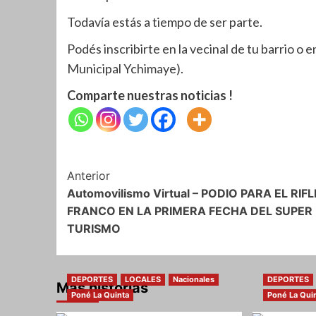
Todavía estás a tiempo de ser parte.
Podés inscribirte en la vecinal de tu barrio o
Municipal Ychimaye).
Comparte nuestras noticias !
Navegación
Anterior
Automovilismo Virtual – PODIO PARA EL RIFL
de
FRANCO EN LA PRIMERA FECHA DEL SUPER
entradas
TURISMO
DEPORTES
LOCALES
Nacionales
DEPORTES
Más historias
Poné La Quinta
Poné La Qui