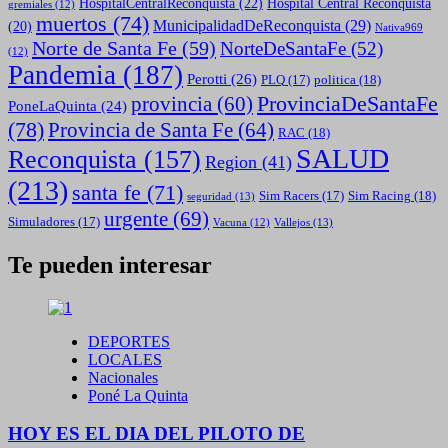
HospitalCentralReconquista
(22)
Hospital Central Reconquista
gremiales
(12)
muertos
(74)
MunicipalidadDeReconquista
(29)
(20)
Nativa969
Norte de Santa Fe
(59)
NorteDeSantaFe
(52)
(12)
Pandemia
(187)
Perotti
(26)
politica
(18)
PLQ
(17)
ProvinciaDeSantaFe
provincia
(60)
PoneLaQuinta
(24)
(78)
Provincia de Santa Fe
(64)
RAC
(18)
SALUD
Reconquista
(157)
Region
(41)
(213)
santa fe
(71)
Sim Racing
(18)
Sim Racers
(17)
seguridad
(13)
urgente
(69)
Simuladores
(17)
Vallejos
(13)
Vacuna
(12)
Te pueden interesar
DEPORTES
LOCALES
Nacionales
Poné La Quinta
HOY ES EL DIA DEL PILOTO DE