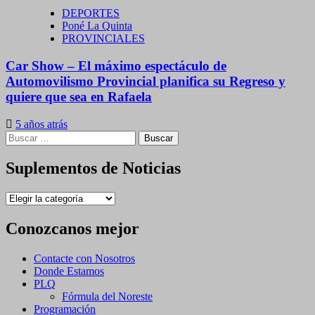
DEPORTES
Poné La Quinta
PROVINCIALES
Car Show – El máximo espectáculo de
Automovilismo Provincial planifica su Regreso y
quiere que sea en Rafaela
5 años atrás
Buscar:
Suplementos de Noticias
Suplementos
de
Noticias
Conozcanos mejor
Contacte con Nosotros
Donde Estamos
PLQ
Fórmula del Noreste
Programación