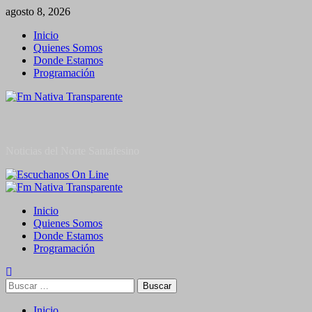
Saltar
agosto 8, 2026
al
Inicio
contenido
Quienes Somos
Donde Estamos
Programación
Noticias del Norte Santafesino
Menú
primario
Inicio
Quienes Somos
Donde Estamos
Programación
Buscar:
Inicio