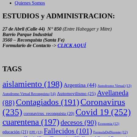
Quienes Somos
ESTUDIOS y ADMINISTRACION:
27 de Abril (Calle 44) N° 850
(Entre Habegger y Mitre)
Barrio Parque Industrial
3560 – Reconquista (Santa Fe)
Formulario de Contacto ->
CLICK AQUÍ
TAGS
aislamiento
(198)
Argentina
(44)
Autodromo Virtual
(13)
Avellaneda
Automovilismo
(25)
Autodromo Virtual Reconquista
(14)
Coronavirus
Contagiados
(191)
(88)
(235)
Covid 19
(252)
coronavirus. reconquista
(20)
cuarentena
(197)
decesos
(90)
Economia
(12)
Fallecidos
(101)
educación
(21)
EPE
(13)
FormulaDelNoreste
(12)