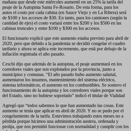
mañana que desde este miércoles aumentó en un 25% la tarifa del
peaje de la Autopista Santa Fe-Rosario. De esta forma, para los
autos el costo por cada cabina (en Sauce Viejo y en La Ribera) será
de $100 y los accesos de $30. En tanto, para los camiones (según la
cantidad de ejes) el costo variará entre los $200 y los $500 en las
cabinas troncales y entre $100 y $300 en los accesos.
El funcionario explicó que este aumento estaba previsto para abril de
2020, pero que debido a la pandemia se decidió congelar el cuadro
tarifario y ahora se aplica este incremento, que está por debajo de la
inflación registrada el año pasado.
Ceschi dijo que además de la autopista, el peaje aumentará en los
corredores viales que son explotados por la provincia, junto a
municipios y comunas. “El año pasado hubo aumento salarial,
aumentaron los insumos, mantenimiento del sistema eléctrico,
sistema informáticos, el aumento en los combustibles. Se sostuvo el
funcionamiento de la autopista y los corredores viales porque son
del Estado, sino no hubiese soportado” indicó el titular de Vialidad
Agregó que “todos sabemos lo que han aumentado las cosas. Este
aumento se tenía que aplicar en abril de 2020. Y no se pudo por el
congelamiento de la tarifa. Estuvimos trabajando estos meses no a
pérdida porque hicimos una administración austera, ordenada y
prolija, que nos permitió funcionar con normalidad y cumplir con los