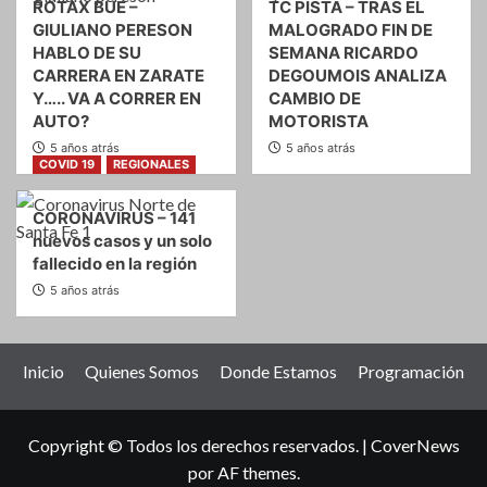
ROTAX BUE –
TC PISTA – TRAS EL
GIULIANO PERESON
MALOGRADO FIN DE
HABLO DE SU
SEMANA RICARDO
CARRERA EN ZARATE
DEGOUMOIS ANALIZA
Y….. VA A CORRER EN
CAMBIO DE
AUTO?
MOTORISTA
5 años atrás
5 años atrás
COVID 19
REGIONALES
CORONAVIRUS – 141
nuevos casos y un solo
fallecido en la región
5 años atrás
Inicio
Quienes Somos
Donde Estamos
Programación
Copyright © Todos los derechos reservados.
|
CoverNews
por AF themes.