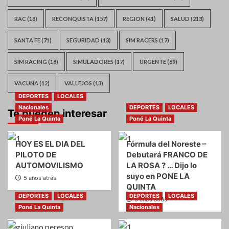
RAC
(18)
RECONQUISTA
(157)
REGION
(41)
SALUD
(213)
SANTA FE
(71)
SEGURIDAD
(13)
SIM RACERS
(17)
SIM RACING
(18)
SIMULADORES
(17)
URGENTE
(69)
VACUNA
(12)
VALLEJOS
(13)
DEPORTES
LOCALES
Nacionales
DEPORTES
LOCALES
Te pueden interesar
Poné La Quinta
Poné La Quinta
HOY ES EL DIA DEL
Fórmula del Noreste –
PILOTO DE
Debutará FRANCO DE
AUTOMOVILISMO
LA ROSA ? … Dijo lo
suyo en PONE LA
5 años atrás
QUINTA
DEPORTES
LOCALES
DEPORTES
LOCALES
5 años atrás
Poné La Quinta
Nacionales