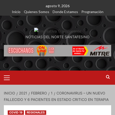
Saltar
agosto 9, 2026
al
Inicio
Quienes Somos
Donde Estamos
Programación
contenido
NOTICIAS DEL NORTE SANTAFESINO
Menú
primario
INICIO
2021
FEBRERO
1
CORONAVIRUS – UN NUEVO
FALLECIDO Y 6 PACIENTES EN ESTADO CRITICO EN TERAPIA
COVID 19
REGIONALES