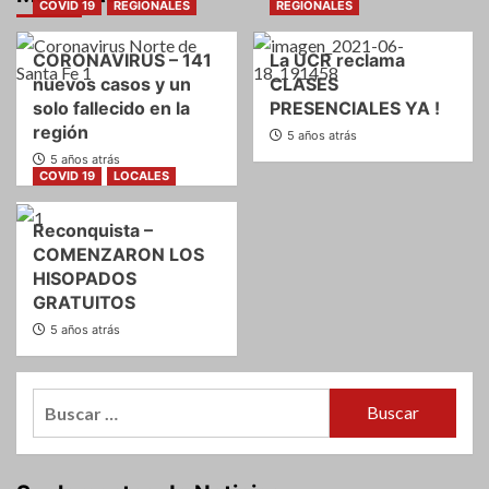
COVID 19
REGIONALES
REGIONALES
CORONAVIRUS – 141
La UCR reclama
nuevos casos y un
CLASES
solo fallecido en la
PRESENCIALES YA !
región
5 años atrás
5 años atrás
COVID 19
LOCALES
Reconquista –
COMENZARON LOS
HISOPADOS
GRATUITOS
5 años atrás
Buscar: