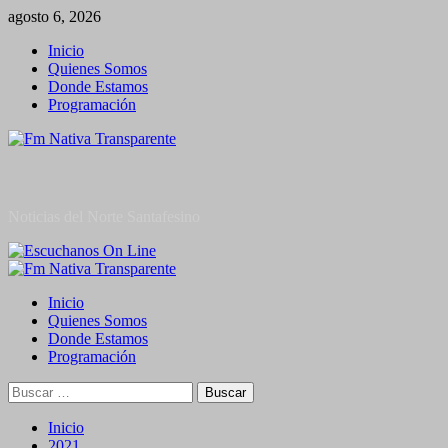
Saltar
agosto 6, 2026
al
Inicio
contenido
Quienes Somos
Donde Estamos
Programación
Noticias del Norte Santafesino
Menú
primario
Inicio
Quienes Somos
Donde Estamos
Programación
Buscar:
Inicio
2021