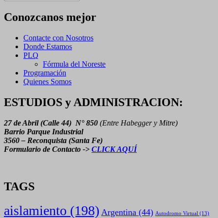
de
Noticias
Conozcanos mejor
Contacte con Nosotros
Donde Estamos
PLQ
Fórmula del Noreste
Programación
Quienes Somos
ESTUDIOS y ADMINISTRACION:
27 de Abril (Calle 44) N° 850
(Entre Habegger y Mitre)
Barrio Parque Industrial
3560 – Reconquista (Santa Fe)
Formulario de Contacto ->
CLICK AQUÍ
TAGS
aislamiento
(198)
Argentina
(44)
Autodromo Virtual
(13)