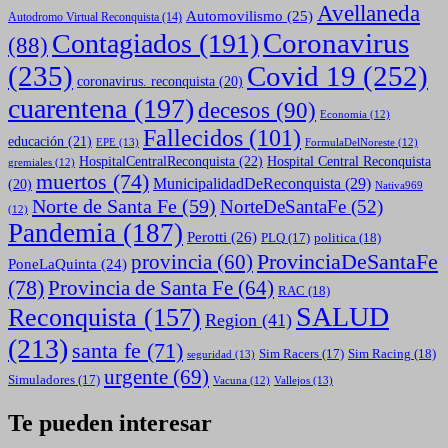
Avellaneda
Automovilismo
(25)
Autodromo Virtual Reconquista
(14)
Coronavirus
Contagiados
(191)
(88)
(235)
Covid 19
(252)
coronavirus. reconquista
(20)
cuarentena
(197)
decesos
(90)
Economia
(12)
Fallecidos
(101)
educación
(21)
EPE
(13)
FormulaDelNoreste
(12)
HospitalCentralReconquista
(22)
Hospital Central Reconquista
gremiales
(12)
muertos
(74)
MunicipalidadDeReconquista
(29)
(20)
Nativa969
Norte de Santa Fe
(59)
NorteDeSantaFe
(52)
(12)
Pandemia
(187)
Perotti
(26)
politica
(18)
PLQ
(17)
ProvinciaDeSantaFe
provincia
(60)
PoneLaQuinta
(24)
(78)
Provincia de Santa Fe
(64)
RAC
(18)
SALUD
Reconquista
(157)
Region
(41)
(213)
santa fe
(71)
Sim Racing
(18)
Sim Racers
(17)
seguridad
(13)
urgente
(69)
Simuladores
(17)
Vallejos
(13)
Vacuna
(12)
Te pueden interesar