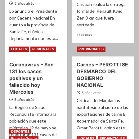
LUNES
5 años atrás
Cristian realizó la entrega
CHANSARD,
HASTA
TODA
Lo anunció el Presidente
formal del Renault Kwid
EL
LA
por Cadena Nacional En
Zen 0 km que fuera
VIERNES
ACTIVIDAD
cuanto a la provincia de
sorteado...
DEL
Santa Fe, el único
FIN
Leer
Leer más
departamento que está...
DE
más
SEMANA
sobre
Leer
Leer más
LOCALES
REGIONALES
PROVINCIALES
SE
SUPER
más
DESARROLLA
CRISTIAN
sobre
HOY
ENTREGÓ
Coronavirus – Son
Carnes – PEROTTI SE
CORONAVIRUS
EL
131 los casos
DESMARCO DEL
–
12°
Gran
positivos y un
GOBIERNO
AUTO
parte
fallecido hoy
NACIONAL
0
del
Miercoles
5 años atrás
KM
país
5 años atrás
Críticas del Mandamás
a
FASE
La Región de Salud
Santafesino al cierre de las
UNO,
Reconquista informa a la
exportaciones de carne El
incluído
población que este
gobernador de Santa Fe,
el
miércoles 19 de mayo se
Omar Perotti, opinó este...
Depto
DEPORTES
reportaron 131 casos de...
GENERAL
Leer
Leer más
Poné La Quinta
LOCALES
PROVINCIALES