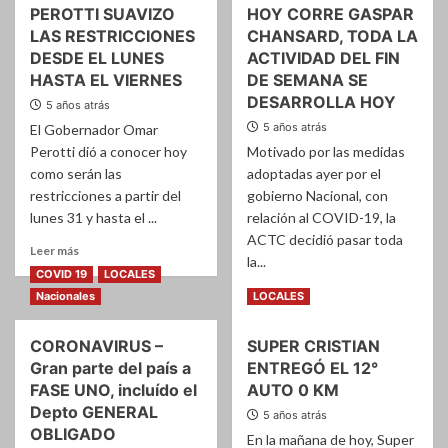
%
PEROTTI SUAVIZO
HOY CORRE GASPAR
–
DE
Testeos
LAS RESTRICCIONES
CHANSARD, TODA LA
OCUPACION
en
DESDE EL LUNES
ACTIVIDAD DEL FIN
DE
Avellaneda,
HASTA EL VIERNES
DE SEMANA SE
CAMAS
más
CRITICAS
DESARROLLA HOY
5 años atrás
del
40%
5 años atrás
El Gobernador Omar
dió
Perotti dió a conocer hoy
Motivado por las medidas
positivo
como serán las
adoptadas ayer por el
restricciones a partir del
gobierno Nacional, con
lunes 31 y hasta el ...
relación al COVID-19, la
ACTC decidió pasar toda
Leer
Leer más
la...
más
COVID 19
LOCALES
sobre
Leer
Leer más
Nacionales
LOCALES
CORONAVIRUS
más
–
sobre
PEROTTI
CORONAVIRUS –
SUPER CRISTIAN
ULTIMO
SUAVIZO
Gran parte del país a
ENTREGÓ EL 12°
MOMENTO
LAS
–
FASE UNO, incluído el
AUTO 0 KM
RESTRICCIONES
HOY
Depto GENERAL
5 años atrás
DESDE
CORRE
OBLIGADO
EL
En la mañana de hoy, Super
GASPAR