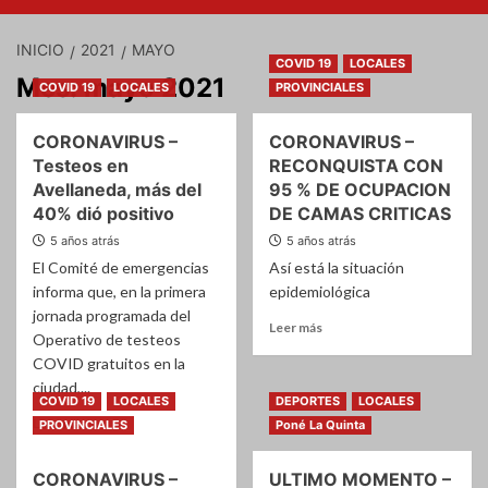
INICIO
2021
MAYO
COVID 19
LOCALES
Mes:
mayo 2021
COVID 19
LOCALES
PROVINCIALES
CORONAVIRUS –
CORONAVIRUS –
Testeos en
RECONQUISTA CON
Avellaneda, más del
95 % DE OCUPACION
40% dió positivo
DE CAMAS CRITICAS
5 años atrás
5 años atrás
El Comité de emergencias
Así está la situación
informa que, en la primera
epidemiológica
jornada programada del
Leer
Leer más
Operativo de testeos
más
COVID gratuitos en la
sobre
ciudad,...
CORONAVIRUS
COVID 19
LOCALES
DEPORTES
LOCALES
–
Leer
Leer más
PROVINCIALES
Poné La Quinta
RECONQUISTA
más
CON
sobre
95
CORONAVIRUS –
ULTIMO MOMENTO –
CORONAVIRUS