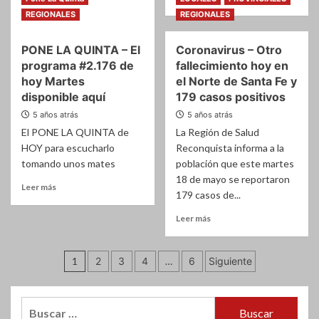
OBLIGADO
más
Leer
Leer más
REGIONALES
REGIONALES
sobre
más
Carnes
sobre
PONE LA QUINTA – El
Coronavirus – Otro
–
Coronavirus
PEROTTI
programa #2.176 de
fallecimiento hoy en
–
SE
Son
hoy Martes
el Norte de Santa Fe y
DESMARCO
131
disponible aquí
179 casos positivos
DEL
los
5 años atrás
5 años atrás
GOBIERNO
casos
NACIONAL
El PONE LA QUINTA de
La Región de Salud
positivos
y
HOY para escucharlo
Reconquista informa a la
un
tomando unos mates
población que este martes
fallecido
18 de mayo se reportaron
Leer
Leer más
hoy
179 casos de...
más
Miercoles
sobre
Leer
Leer más
PONE
más
LA
sobre
QUINTA
Paginación
Coronavirus
1
2
3
4
…
6
Siguiente
–
–
de
El
Otro
programa
fallecimiento
entradas
Buscar:
#2.176
hoy