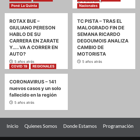
5 años atrás
Poné La Quinta
Nacionales
ROTAX BUE –
TC PISTA – TRAS EL
GIULIANO PERESON
MALOGRADO FIN DE
HABLO DE SU
SEMANA RICARDO
CARRERA EN ZARATE
DEGOUMOIS ANALIZA
Y….. VA A CORRER EN
CAMBIO DE
AUTO?
MOTORISTA
5 años atrás
5 años atrás
COVID 19
REGIONALES
CORONAVIRUS – 141
nuevos casos y un solo
fallecido en la región
5 años atrás
Inicio
Quienes Somos
Donde Estamos
Programación