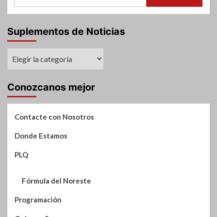
de
en
hoy
el
Martes
Norte
disponible
Suplementos de Noticias
de
aquí
Santa
Fe
Suplementos
y
de
179
Noticias
casos
Conozcanos mejor
positivos
Contacte con Nosotros
Donde Estamos
PLQ
Fórmula del Noreste
Programación