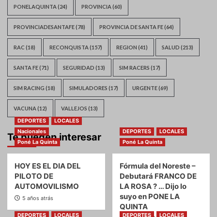
PONELAQUINTA
(24)
PROVINCIA
(60)
PROVINCIADESANTAFE
(78)
PROVINCIA DE SANTA FE
(64)
RAC
(18)
RECONQUISTA
(157)
REGION
(41)
SALUD
(213)
SANTA FE
(71)
SEGURIDAD
(13)
SIM RACERS
(17)
SIM RACING
(18)
SIMULADORES
(17)
URGENTE
(69)
VACUNA
(12)
VALLEJOS
(13)
DEPORTES
LOCALES
Nacionales
DEPORTES
LOCALES
Te pueden interesar
Poné La Quinta
Poné La Quinta
HOY ES EL DIA DEL
Fórmula del Noreste –
PILOTO DE
Debutará FRANCO DE
AUTOMOVILISMO
LA ROSA ? … Dijo lo
suyo en PONE LA
5 años atrás
QUINTA
DEPORTES
LOCALES
DEPORTES
LOCALES