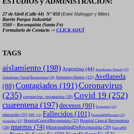
ESTUDIOS y ADMINISTRACION:
27 de Abril (Calle 44) N° 850
(Entre Habegger y Mitre)
Barrio Parque Industrial
3560 – Reconquista (Santa Fe)
Formulario de Contacto ->
CLICK AQUÍ
TAGS
aislamiento
(198)
Argentina
(44)
Autodromo Virtual
(13)
Avellaneda
Automovilismo
(25)
Autodromo Virtual Reconquista
(14)
Coronavirus
Contagiados
(191)
(88)
(235)
Covid 19
(252)
coronavirus. reconquista
(20)
cuarentena
(197)
decesos
(90)
Economia
(12)
Fallecidos
(101)
educación
(21)
EPE
(13)
FormulaDelNoreste
(12)
HospitalCentralReconquista
(22)
Hospital Central Reconquista
gremiales
(12)
muertos
(74)
MunicipalidadDeReconquista
(29)
(20)
Nativa969
Norte de Santa Fe
(59)