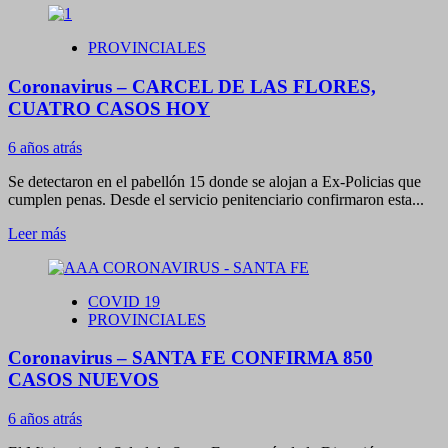
sobre
Extienden
PROVINCIALES
por
90
Coronavirus – CARCEL DE LAS FLORES,
días
el
CUATRO CASOS HOY
bono
de
6 años atrás
5
mil
Se detectaron en el pabellón 15 donde se alojan a Ex-Policias que
pesos
cumplen penas. Desde el servicio penitenciario confirmaron esta...
para
trabajadores
Leer
Leer más
públicos
más
y
sobre
privados
Coronavirus
COVID 19
de
–
PROVINCIALES
la
CARCEL
salud
DE
Coronavirus – SANTA FE CONFIRMA 850
LAS
FLORES,
CASOS NUEVOS
CUATRO
CASOS
6 años atrás
HOY