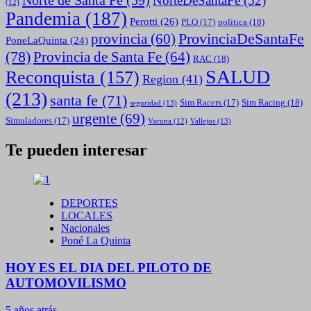
NorteDeSantaFe
(52)
(12)
Pandemia
(187)
Perotti
(26)
politica
(18)
PLQ
(17)
ProvinciaDeSantaFe
provincia
(60)
PoneLaQuinta
(24)
(78)
Provincia de Santa Fe
(64)
RAC
(18)
SALUD
Reconquista
(157)
Region
(41)
(213)
santa fe
(71)
Sim Racing
(18)
Sim Racers
(17)
seguridad
(13)
urgente
(69)
Simuladores
(17)
Vallejos
(13)
Vacuna
(12)
Te pueden interesar
DEPORTES
LOCALES
Nacionales
Poné La Quinta
HOY ES EL DIA DEL PILOTO DE
AUTOMOVILISMO
5 años atrás