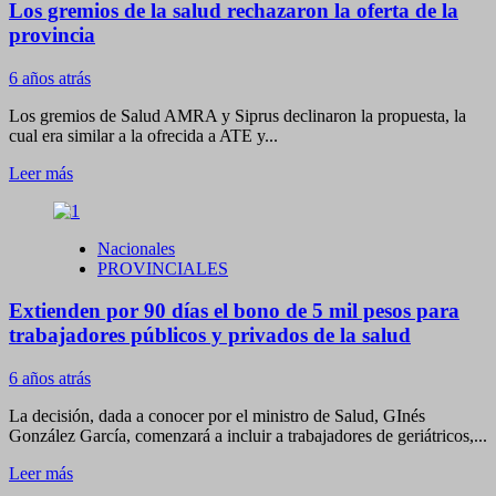
Los gremios de la salud rechazaron la oferta de la
FE
CONFIRMA
provincia
1055
CASOS
6 años atrás
NUEVOS
HOY
Los gremios de Salud AMRA y Siprus declinaron la propuesta, la
cual era similar a la ofrecida a ATE y...
Leer
Leer más
más
sobre
Los
Nacionales
gremios
PROVINCIALES
de
la
Extienden por 90 días el bono de 5 mil pesos para
salud
rechazaron
trabajadores públicos y privados de la salud
la
oferta
6 años atrás
de
la
La decisión, dada a conocer por el ministro de Salud, GInés
provincia
González García, comenzará a incluir a trabajadores de geriátricos,...
Leer
Leer más
más