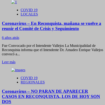
sobre
Coronavirus
COVID 19
–
LOCALES
SON
1.055
Coronavirus – En Reconquista, mañana se vuelve a
LOS
NUEVOS
reunir el Comité de Crisis y Seguimiento
CASOS
EN
6 años atrás
LA
PROVINCIA
Fue Convocado por el Intendente Vallejos La Municipalidad de
HOY
Reconquista informa que el Intendente Dr. Amadeo Enrique Vallejos
convocó a...
Leer
Leer más
más
sobre
Coronavirus
COVID 19
–
REGIONALES
En
Reconquista,
Coronavirus – NO PARAN DE APARECER
mañana
se
CASOS EN RECONQUISTA, LOS DE HOY SON
vuelve
DOS
a