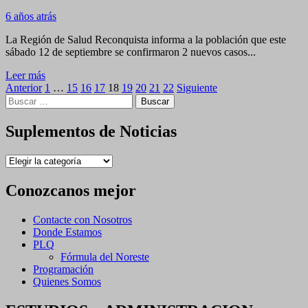
reunir
6 años atrás
el
Comité
La Región de Salud Reconquista informa a la población que este
de
sábado 12 de septiembre se confirmaron 2 nuevos casos...
Crisis
y
Leer
Leer más
Seguimiento
Paginación
más
Anterior
1
…
15
16
17
18
19
20
21
22
Siguiente
Buscar:
sobre
de
Coronavirus
entradas
–
Suplementos de Noticias
NO
PARAN
Suplementos
DE
de
APARECER
Noticias
CASOS
Conozcanos mejor
EN
RECONQUISTA,
Contacte con Nosotros
LOS
Donde Estamos
DE
PLQ
HOY
Fórmula del Noreste
SON
Programación
DOS
Quienes Somos