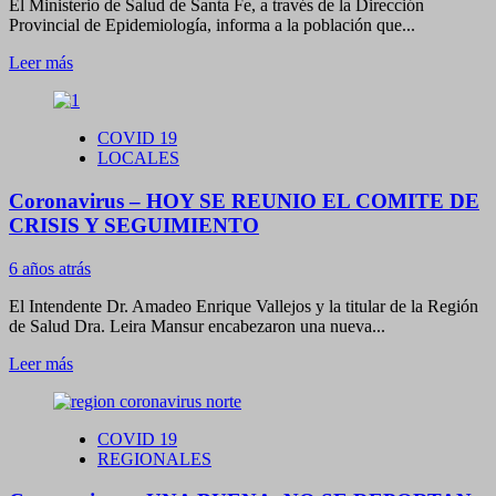
El Ministerio de Salud de Santa Fe, a través de la Dirección
Provincial de Epidemiología, informa a la población que...
Leer
Leer más
más
sobre
Coronavirus
COVID 19
–
LOCALES
SANTA
FE
Coronavirus – HOY SE REUNIO EL COMITE DE
CONFIRMA
850
CRISIS Y SEGUIMIENTO
CASOS
NUEVOS
6 años atrás
El Intendente Dr. Amadeo Enrique Vallejos y la titular de la Región
de Salud Dra. Leira Mansur encabezaron una nueva...
Leer
Leer más
más
sobre
Coronavirus
COVID 19
–
REGIONALES
HOY
SE