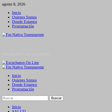
Saltar
agosto 8, 2026
al
Inicio
contenido
Quienes Somos
Donde Estamos
Programación
Noticias del Norte Santafesino
Menú
primario
Inicio
Quienes Somos
Donde Estamos
Programación
Buscar:
Inicio
SALUD