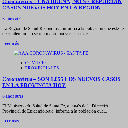
Coronavirus – UNA BUENA, NO SE REPORTAN
REUNIO
EL
CASOS NUEVOS HOY EN LA REGION
COMITE
DE
6 años atrás
CRISIS
Y
La Región de Salud Reconquista informa a la población que este 13
SEGUIMIENTO
de septiembre no se reportaron nuevos casos de...
Leer
Leer más
más
sobre
Coronavirus
COVID 19
–
PROVINCIALES
UNA
BUENA,
Coronavirus – SON 1.055 LOS NUEVOS CASOS
NO
SE
EN LA PROVINCIA HOY
REPORTAN
CASOS
6 años atrás
NUEVOS
HOY
El Ministerio de Salud de Santa Fe, a través de la Dirección
EN
Provincial de Epidemiología, informa a la población que...
LA
REGION
Leer
Leer más
más