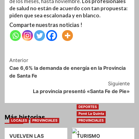
de los meses, hasta noviembre.
Los profesionales
de salud no están de acuerdo con tan propuesta:
piden que sea escalonada y en blanco.
Comparte nuestras noticias !
Navegación
Anterior
Cae 6,6% la demanda de energía en la Provincia
de
de Santa Fe
entradas
Siguiente
La provincia presentó «Santa Fe de Pie»
DEPORTES
Poné La Quinta
Más historias
LOCALES
PROVINCIALES
PROVINCIALES
VUELVEN LAS
TURISMO