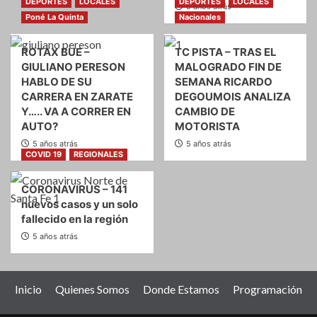
DEPORTES
LOCALES
DEPORTES
LOCALES
5 años atrás
Poné La Quinta
Nacionales
ROTAX BUE –
TC PISTA – TRAS EL
GIULIANO PERESON
MALOGRADO FIN DE
HABLO DE SU
SEMANA RICARDO
CARRERA EN ZARATE
DEGOUMOIS ANALIZA
Y….. VA A CORRER EN
CAMBIO DE
AUTO?
MOTORISTA
5 años atrás
5 años atrás
COVID 19
REGIONALES
CORONAVIRUS – 141
nuevos casos y un solo
fallecido en la región
5 años atrás
Inicio
Quienes Somos
Donde Estamos
Programación