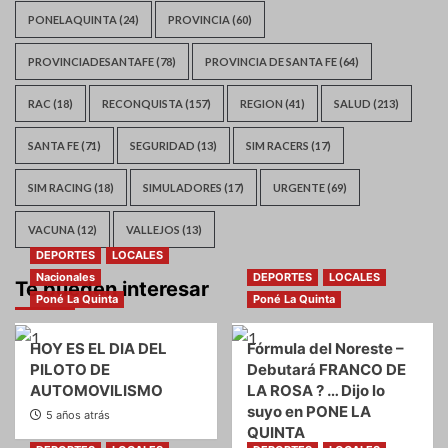
PONELAQUINTA
(24)
PROVINCIA
(60)
PROVINCIADESANTAFE
(78)
PROVINCIA DE SANTA FE
(64)
RAC
(18)
RECONQUISTA
(157)
REGION
(41)
SALUD
(213)
SANTA FE
(71)
SEGURIDAD
(13)
SIM RACERS
(17)
SIM RACING
(18)
SIMULADORES
(17)
URGENTE
(69)
VACUNA
(12)
VALLEJOS
(13)
DEPORTES
LOCALES
Nacionales
DEPORTES
LOCALES
Te pueden interesar
Poné La Quinta
Poné La Quinta
HOY ES EL DIA DEL
Fórmula del Noreste –
PILOTO DE
Debutará FRANCO DE
AUTOMOVILISMO
LA ROSA ? … Dijo lo
suyo en PONE LA
5 años atrás
QUINTA