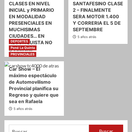
CLASES EN NIVEL
SANTAFESINO CLASE
INICIAL y PRIMARIO
2 – FINALMENTE
EN MODALIDAD
SERA MOTOR 1.400
PRESENCIALES EN
Y CORRERIA EL 5 DE
MUCHISIMAS
SEPTIEMBRE
CIUDADES… EN
5 años atrás
DEPORTES
RECONQUISTA NO
Poné La Quinta
5 años atrás
PROVINCIALES
Car Show – El
máximo espectáculo
de Automovilismo
Provincial planifica su
Regreso y quiere que
sea en Rafaela
5 años atrás
Buscar: