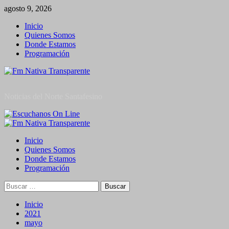
Saltar
agosto 9, 2026
al
Inicio
contenido
Quienes Somos
Donde Estamos
Programación
Noticias del Norte Santafesino
Menú
primario
Inicio
Quienes Somos
Donde Estamos
Programación
Buscar:
Inicio
2021
mayo