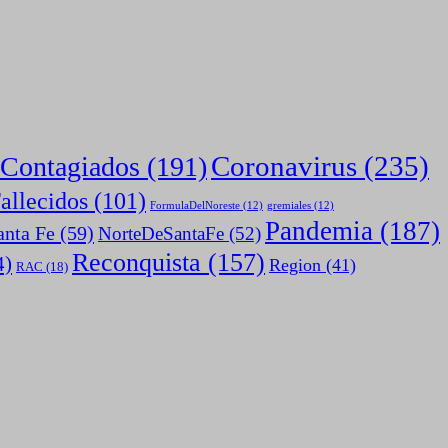
Coronavirus
(235)
Contagiados
(191)
allecidos
(101)
FormulaDelNoreste
(12)
gremiales
(12)
Pandemia
(187)
anta Fe
(59)
NorteDeSantaFe
(52)
Reconquista
(157)
4)
Region
(41)
RAC
(18)