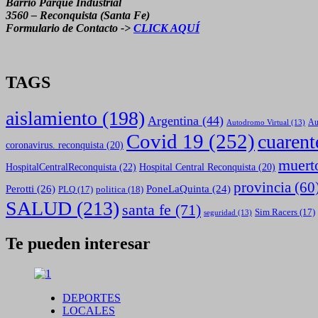
Barrio Parque Industrial
3560 – Reconquista (Santa Fe)
Formulario de Contacto ->
CLICK AQUÍ
TAGS
aislamiento
(198)
Argentina
(44)
Autodromo Virtual
(13)
Au
Covid 19
(252)
cuarent
coronavirus. reconquista
(20)
muert
HospitalCentralReconquista
(22)
Hospital Central Reconquista
(20)
provincia
(60
Perotti
(26)
PoneLaQuinta
(24)
politica
(18)
PLQ
(17)
SALUD
(213)
santa fe
(71)
Sim Racers
(17)
seguridad
(13)
Te pueden interesar
DEPORTES
LOCALES