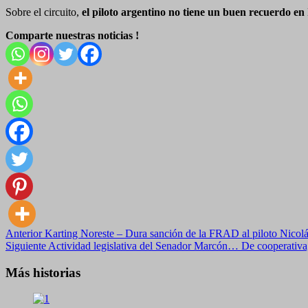
Sobre el circuito,
el piloto argentino no tiene un buen recuerdo en 
Comparte nuestras noticias !
Navegación
Anterior
Karting Noreste – Dura sanción de la FRAD al piloto Nicolá
Siguiente
Actividad legislativa del Senador Marcón… De cooperativa
de
entradas
Más historias