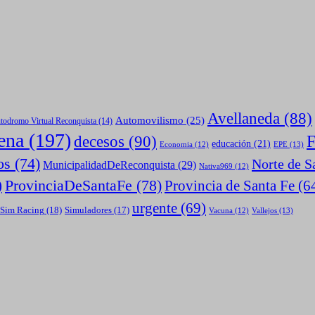
Avellaneda
(88)
Automovilismo
(25)
todromo Virtual Reconquista
(14)
ena
(197)
F
decesos
(90)
educación
(21)
EPE
(13)
Economia
(12)
os
(74)
Norte de S
MunicipalidadDeReconquista
(29)
Nativa969
(12)
ProvinciaDeSantaFe
(78)
Provincia de Santa Fe
(6
)
urgente
(69)
Sim Racing
(18)
Simuladores
(17)
Vallejos
(13)
Vacuna
(12)