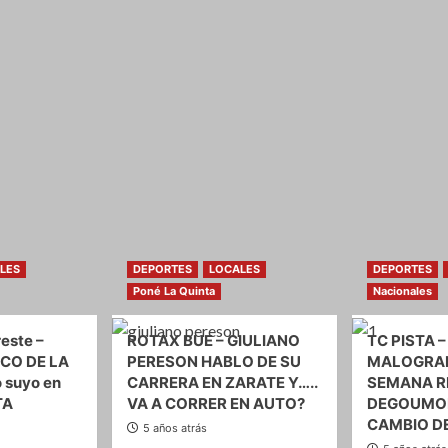
LES
DEPORTES
LOCALES
DEPORTES
Poné La Quinta
Nacionales
este –
ROTAX BUE – GIULIANO
TC PISTA –
CO DE LA
PERESON HABLO DE SU
MALOGRAD
o suyo en
CARRERA EN ZARATE Y…..
SEMANA R
TA
VA A CORRER EN AUTO?
DEGOUMOI
CAMBIO D
5 años atrás