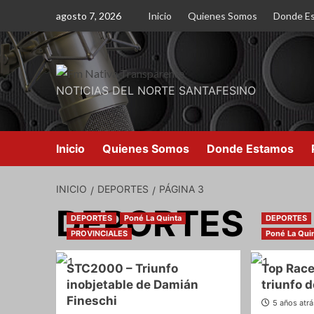
Saltar
agosto 7, 2026
Inicio
Quienes Somos
Donde E
al
contenido
NOTICIAS DEL NORTE SANTAFESINO
Inicio
Quienes Somos
Donde Estamos
INICIO
DEPORTES
PÁGINA 3
DEPORTES
DEPORTES
Poné La Quinta
DEPORTES
PROVINCIALES
Poné La Qui
STC2000 – Triunfo
Top Rac
inobjetable de Damián
triunfo 
Fineschi
5 años atr