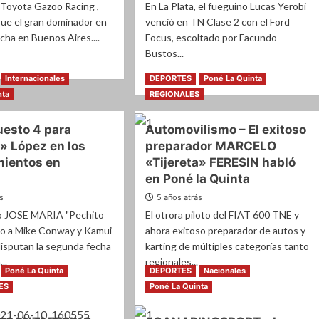
l Toyota Gazoo Racing ,
En La Plata, el fueguino Lucas Yerobi
fue el gran dominador en
venció en TN Clase 2 con el Ford
echa en Buenos Aires....
Focus, escoltado por Facundo
Bustos...
Leer
Leer más
Internacionales
DEPORTES
Poné La Quinta
e
más
nta
REGIONALES
sobre
e
TN
esto 4 para
Automovilismo – El exitoso
CLASE
tundente
2
» López en los
preparador MARCELO
nfo
–
mientos en
«Tijereta» FERESIN habló
LUCAS
en Poné la Quinta
go
YEROBI
fue
ás
5 años atrás
contundente
no JOSE MARIA "Pechito
El otrora piloto del FIAT 600 TNE y
!
o a Mike Conway y Kamui
ahora exitoso preparador de autos y
isputan la segunda fecha
karting de múltiples categorías tanto
..
regionales...
Poné La Quinta
DEPORTES
Nacionales
Leer
Leer más
ES
Poné La Quinta
más
e
sobre