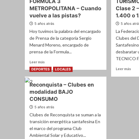
FORMULA 3
TURISM
WE
–
METROPOLITANA – Cuando
Clase 2 –
–
URCERA
Pue
vuelve a las pistas?
1.400 o 1
GANO
4
EN
5 años atrás
5 años atr
para
LA
Hoy tuvimos la palabra del encargado
La Federaci
«Pec
PLATA
Lóp
de Prensa de la categoría Sergio
Clubes del
en
Menard Moreno, encargado de
Santafesino
los
prensa de la Formula...
desbarata
entr
TECNICO FA
Leer
en
Leer más
más
Port
Leer
Leer más
DEPORTES
LOCALES
sobre
más
FORMULA
sobr
Reconquista – Clubes en
3
TUR
METROPOLITANA
modalidad BAJO
SAN
–
Clas
CONSUMO
Cuando
2
5 años atrás
vuelve
–
a
Clubes de Reconquista se suman a la
El
las
mot
transición energética santafesina En
pistas?
será
el marco del programa Club
1.40
Ambiental Solar y Educativo...
o