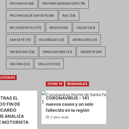
PROVINCIA
(60)
PROVINCIADESANTAFE
(78)
PROVINCIA DE SANTA FE
(64)
RAC
(18)
RECONQUISTA
(157)
REGION
(41)
SALUD
(213)
SANTA FE
(71)
SEGURIDAD
(13)
SIM RACERS
(17)
SIM RACING
(18)
SIMULADORES
(17)
URGENTE
(69)
VACUNA
(12)
VALLEJOS
(13)
LOCALES
COVID 19
REGIONALES
 TRAS EL
CORONAVIRUS – 141
O FIN DE
nuevos casos y un solo
ICARDO
fallecido en la región
S ANALIZA
5 años atrás
E MOTORISTA