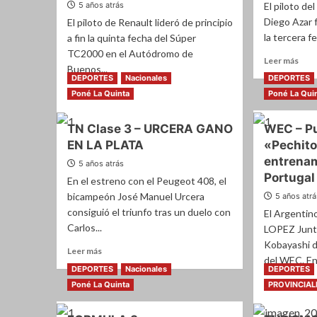
5 años atrás
El piloto de
Diego Azar 
El piloto de Renault lideró de principio
la tercera f
a fin la quinta fecha del Súper
TC2000 en el Autódromo de
Leer
Leer más
Buenos...
más
DEPORTES
Nacionales
DEPORTES
sobr
Leer
Leer más
Poné La Quinta
Poné La Qui
Top
más
Rac
sobre
–
TN Clase 3 – URCERA GANO
WEC – Pu
STC2000
Con
EN LA PLATA
«Pechito
–
triu
Triunfo
entrena
5 años atrás
de
inobjetable
Portugal
Die
En el estreno con el Peugeot 408, el
de
Azar
bicampeón José Manuel Urcera
5 años atr
Damián
consiguió el triunfo tras un duelo con
Fineschi
El Argenti
Carlos...
LOPEZ Junt
Kobayashi d
Leer
Leer más
del WEC. En.
más
DEPORTES
Nacionales
DEPORTES
sobre
Leer
Leer más
Poné La Quinta
PROVINCIAL
TN
más
Clase
sobr
3