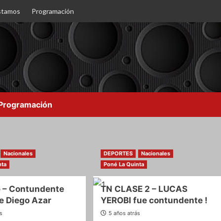
stamos
Programación
Programación
Nacionales
DEPORTES
Nacionales
nta
Poné La Quinta
e – Contundente
TN CLASE 2 – LUCAS
de Diego Azar
YEROBI fue contundente !
ás
5 años atrás