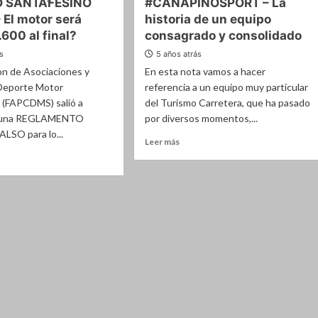
O SANTAFESINO
#CANAPINOSPORT – La
C
Automovilismo
 El motor será
historia de un equipo
–
sto
El
.600 al final?
consagrado y consolidado
exitoso
ás
5 años atrás
preparador
on de Asociaciones y
En esta nota vamos a hacer
hito»
MARCELO
ez
«Tijereta»
 Deporte Motor
referencia a un equipo muy particular
FERESIN
 (FAPCDMS) salió a
del Turismo Carretera, que ha pasado
habló
r una REGLAMENTO
por diversos momentos,...
enamientos
en
LSO para lo...
Poné
Leer
Leer más
ugal
la
más
Quinta
sobre
#CANAPINOSPORT
e
–
ISMO
La
TAFESINO
historia
e
de
un
equipo
consagrado
or
y
consolidado
0