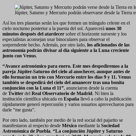
Júpiter, Saturno y Mercurio podrán observarse desde la Tierra
Así los tres planetas serán los que formen un triángulo celeste en el
cielo nocturno posterior a la puesta del sol. Aparecerá
unos 30
minutos después del atardecer
sobre el horizonte suroeste y los
especialistas aconsejan usar binoculares para observar el
sorprendente hecho. Además, por otro lado,
los aficionados de las
astronomía podrán divisar al día siguiente a la Luna creciente
junto con Venus
.
“Avance astronómico para enero. Este mes despediremos a la
pareja Júpiter-Saturno del cielo al anochecer, aunque antes de
ello formarán un trío con Mercurio entre los días 9 y 11. Venus
también se despedirá del cielo del amanecer tras una bonita
conjunción con la Luna el 11”
, anunciaron desde la cuenta
de
Twitter
del
Real Observatorio de Madrid
. Ni bien la
institución científica ubicada en
España
llevó a cabo la publicación
rápidamente generó repercusión y varios usuarios aprovecharon para
darle “me gusta”.
Por otro lado, también por medio de la red social del pajarito se
manifestaron al respecto desde
México
mediante la
Sociedad
Astronómica de Puebla
.
“La conjunción Júpiter y Saturno