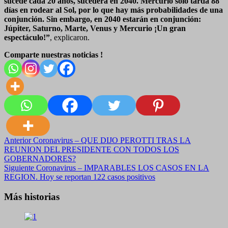
sucede cada 20 años, sucederá en 2040. Mercurio solo tarda 88
días en rodear al Sol, por lo que hay más probabilidades de una
conjunción. Sin embargo, en 2040 estarán en conjunción:
Júpiter, Saturno, Marte, Venus y Mercurio ¡Un gran
espectáculo!”
, explicaron.
Comparte nuestras noticias !
Navegación
Anterior
Coronavirus – QUE DIJO PEROTTI TRAS LA
REUNION DEL PRESIDENTE CON TODOS LOS
de
GOBERNADORES?
entradas
Siguiente
Coronavirus – IMPARABLES LOS CASOS EN LA
REGION. Hoy se reportan 122 casos positivos
Más historias