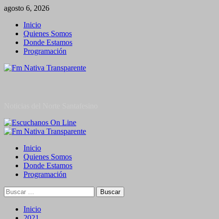
Saltar
agosto 6, 2026
al
Inicio
contenido
Quienes Somos
Donde Estamos
Programación
Noticias del Norte Santafesino
Menú
primario
Inicio
Quienes Somos
Donde Estamos
Programación
Buscar:
Inicio
2021