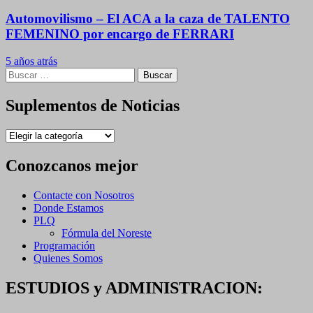
Automovilismo – El ACA a la caza de TALENTO
FEMENINO por encargo de FERRARI
5 años atrás
Buscar:
Suplementos de Noticias
Suplementos
de
Noticias
Conozcanos mejor
Contacte con Nosotros
Donde Estamos
PLQ
Fórmula del Noreste
Programación
Quienes Somos
ESTUDIOS y ADMINISTRACION: