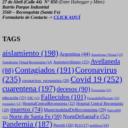
27 de Abril (Calle 44) N° 850
(Entre Habegger y Mitre)
Barrio Parque Industrial
3560 – Reconquista (Santa Fe)
Formulario de Contacto ->
CLICK AQUÍ
TAGS
aislamiento
(198)
Argentina
(44)
Autodromo Virtual
(13)
Avellaneda
Automovilismo
(25)
Autodromo Virtual Reconquista
(14)
Coronavirus
Contagiados
(191)
(88)
(235)
Covid 19
(252)
coronavirus. reconquista
(20)
cuarentena
(197)
decesos
(90)
Economia
(12)
Fallecidos
(101)
educación
(21)
EPE
(13)
FormulaDelNoreste
(12)
HospitalCentralReconquista
(22)
Hospital Central Reconquista
gremiales
(12)
muertos
(74)
MunicipalidadDeReconquista
(29)
(20)
Nativa969
Norte de Santa Fe
(59)
NorteDeSantaFe
(52)
(12)
Pandemia
(187)
Perotti
(26)
politica
(18)
PLQ
(17)