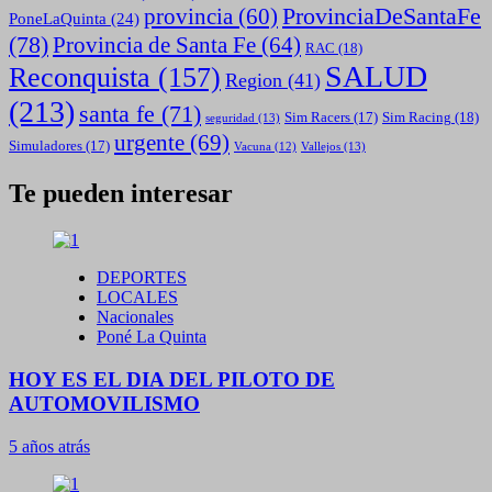
ProvinciaDeSantaFe
provincia
(60)
PoneLaQuinta
(24)
(78)
Provincia de Santa Fe
(64)
RAC
(18)
SALUD
Reconquista
(157)
Region
(41)
(213)
santa fe
(71)
Sim Racing
(18)
Sim Racers
(17)
seguridad
(13)
urgente
(69)
Simuladores
(17)
Vallejos
(13)
Vacuna
(12)
Te pueden interesar
DEPORTES
LOCALES
Nacionales
Poné La Quinta
HOY ES EL DIA DEL PILOTO DE
AUTOMOVILISMO
5 años atrás