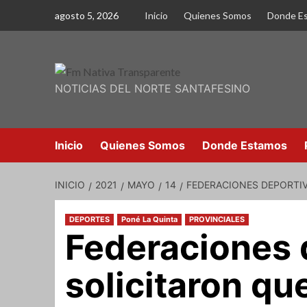
Saltar
agosto 5, 2026
Inicio
Quienes Somos
Donde E
al
contenido
NOTICIAS DEL NORTE SANTAFESINO
Inicio
Quienes Somos
Donde Estamos
INICIO
2021
MAYO
14
FEDERACIONES DEPORTIV
DEPORTES
Poné La Quinta
PROVINCIALES
Federaciones 
solicitaron que