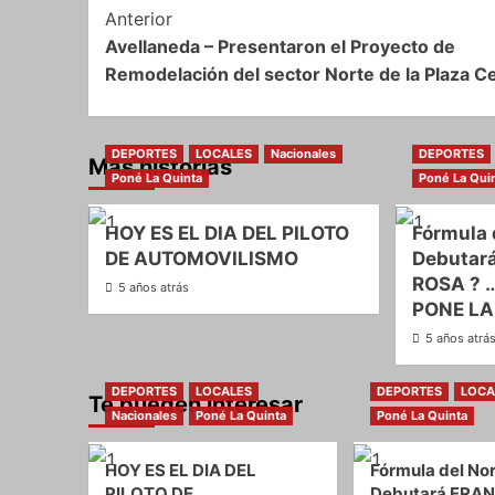
Navegación
Anterior
Avellaneda – Presentaron el Proyecto de
de
Remodelación del sector Norte de la Plaza Ce
entradas
DEPORTES
LOCALES
Nacionales
DEPORTES
Más historias
Poné La Quinta
Poné La Qui
HOY ES EL DIA DEL PILOTO
Fórmula 
DE AUTOMOVILISMO
Debutar
ROSA ? …
5 años atrás
PONE LA
5 años atrá
DEPORTES
LOCALES
DEPORTES
LOCA
Te pueden interesar
Nacionales
Poné La Quinta
Poné La Quinta
HOY ES EL DIA DEL
Fórmula del Nor
PILOTO DE
Debutará FRAN