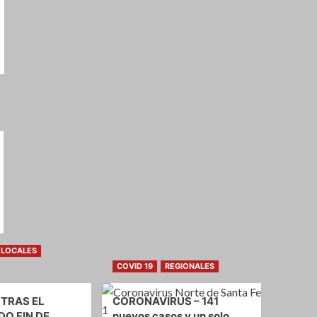
LOCALES
COVID 19
REGIONALES
 TRAS EL
CORONAVIRUS – 141
O FIN DE
nuevos casos y un solo