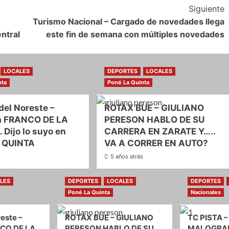
Siguiente
Turismo Nacional – Cargado de novedades llega
ntral
este fin de semana con múltiples novedades
LOCALES
DEPORTES
LOCALES
nta
Poné La Quinta
del Noreste –
ROTAX BUE – GIULIANO
á FRANCO DE LA
PERESON HABLO DE SU
 Dijo lo suyo en
CARRERA EN ZARATE Y…..
 QUINTA
VA A CORRER EN AUTO?
s
5 años atrás
LES
DEPORTES
LOCALES
DEPORTES
Poné La Quinta
Nacionales
este –
ROTAX BUE – GIULIANO
TC PISTA –
CO DE LA
PERESON HABLO DE SU
MALOGRAD